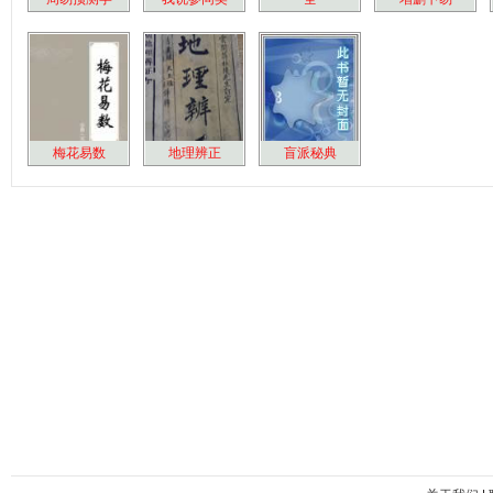
梅花易数
地理辨正
盲派秘典