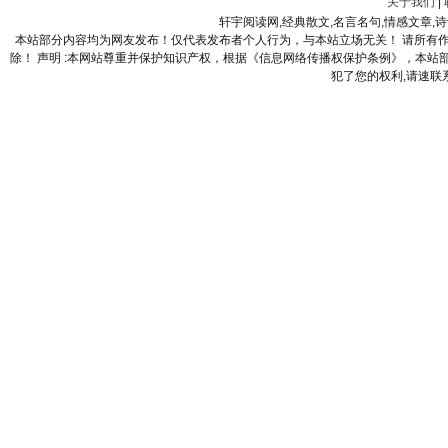
关于我们
|
轩宇阅读网,经典散文,名言名句,情感文章,
本站部分内容均为网友发布！仅代表发布者个人行为，与本站立场无关！ 请所有
除！ 声明 :本网站尊重并保护知识产权，根据《信息网络传播权保护条例》，本
犯了您的权利,请速联