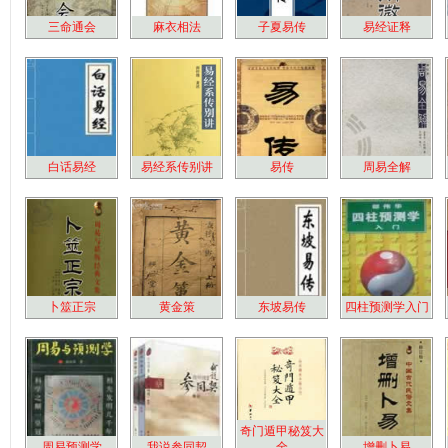
三命通会
麻衣相法
子夏易传
易经证释
白话易经
易经系传别讲
易传
周易全解
卜筮正宗
黄金策
东坡易传
四柱预测学入门
奇门遁甲秘笈大
周易预测学
我说参同契
全
增删卜易