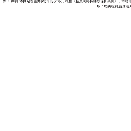
除！ 声明 :本网站尊重并保护知识产权，根据《信息网络传播权保护条例》，本
犯了您的权利,请速联