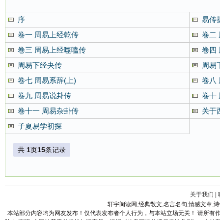
序
易传
卷一 周易上经乾传
卷二
卷三 周易上经噬嗑传
卷四
周易下经夬传
周易
卷七 周易系辞(上)
卷八 
卷九 周易说卦传
卷十
卷十一 周易杂卦传
关于
子夏易学初探
共
1
页
15
条记录
关于我们
|
轩宇阅读网,经典散文,名言名句,情感文章,
本站部分内容均为网友发布！仅代表发布者个人行为，与本站立场无关！ 请所有