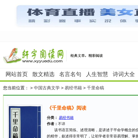
网站首页
散文精选
名言名句
人生智慧
诗词大全
您当前位置：
>
中国古典文学
>
易经书籍
>
千里命稿
《千里命稿》阅读
分类：
易经书籍
作者：
不详
该书语言简练、述理清晰，是讲述子平命学概念的佼
的精华，叙述得非常明了，让初学者非常容易理解、掌