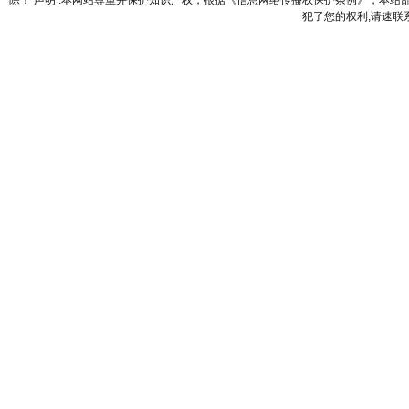
除！ 声明 :本网站尊重并保护知识产权，根据《信息网络传播权保护条例》，本
犯了您的权利,请速联