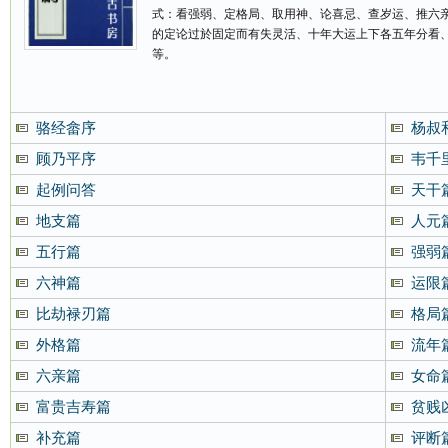
式：看强弱、定格局、取用神、论喜忌、查岁运、推六
的定论过於固定而有失灵活、十年大运上下各五年分看
等。
骆经畲序
杨叔
顾乃平序
韦千
起例问答
天干
地支篇
人元
五行篇
强弱
六神篇
运限
比劫禄刃篇
格局
外格篇
流年
六亲篇
女命
富贵吉寿篇
贫贱
补充篇
评断