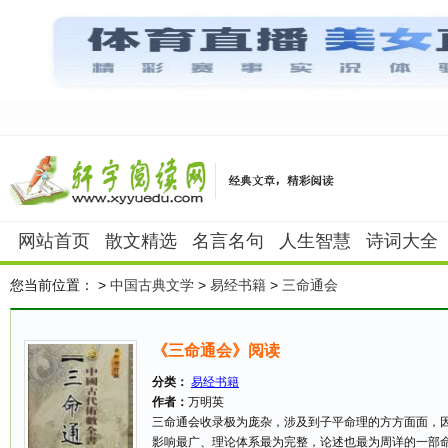
网站首页
散文精选
名言名句
人生智慧
诗词大全
您当前位置：
>
中国古典文学
>
易经书籍
>
三命通会
《三命通会》阅读
分类：
易经书籍
作者：
万明英
三命通会收录极为庞杂，涉及到子平命理的方方面面，
影响最广、理论体系最为完整，论述也最为周详的一部