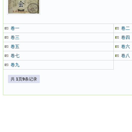
卷一
卷二
卷三
卷四
卷五
卷六
卷七
卷八
卷九
共
1
页
9
条记录