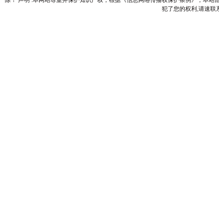
除！ 声明 :本网站尊重并保护知识产权，根据《信息网络传播权保护条例》，本
犯了您的权利,请速联