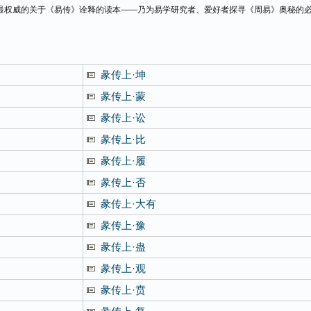
最权威的关于《易传》诠释的读本——乃为易学研究者、爱好者探寻《周易》奥秘的
彖传上·坤
彖传上·蒙
彖传上·讼
彖传上·比
彖传上·履
彖传上·否
彖传上·大有
彖传上·豫
彖传上·蛊
彖传上·观
彖传上·贲