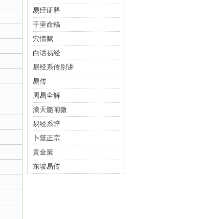
易经证释
千里命稿
穴情赋
白话易经
易经系传别讲
易传
周易全解
滴天髓阐微
易经系辞
卜筮正宗
黄金策
东坡易传