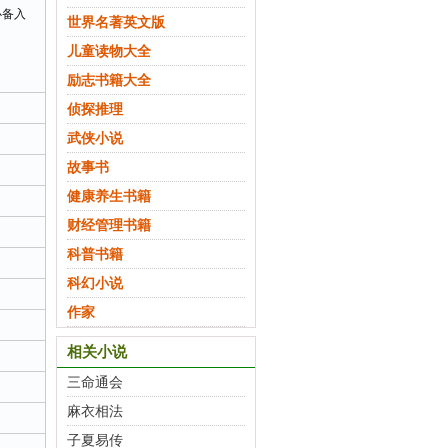
必备入
世界名著英文版
儿童读物大全
励志书籍大全
侦探推理
武侠小说
故事书
健康养生书籍
财经管理书籍
科普书籍
科幻小说
作家
相关小说
三命通会
麻衣相法
子夏易传