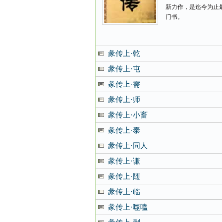
新力作，是迄今为止
门书。
彖传上·乾
彖传上·屯
彖传上·需
彖传上·师
彖传上·小畜
彖传上·泰
彖传上·同人
彖传上·谦
彖传上·随
彖传上·临
彖传上·噬嗑