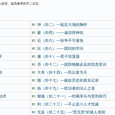
人处世、提高修养的不二法宝。
坤（卦二）一贴近大地的胸怀
蒙（卦四）——诚信得神佑
讼（卦六）—纷争不可避免
比（卦八）——团结的学问
子
履（卦十）—君子坦荡荡
否（卦十二）—提防物极必反的忧患意识
影
大有（卦十四）—民以食为天
随（卦十七）—贩奴历史的真实记录
临（卦十九）—统治者的治人之道
治术
噬嗑（卦二十一）—吃喝享乐与受刑挨罚
剥（卦二十三）—不止是小人才忧戚
无妄（卦二十五）—“思无邪”的做人准则