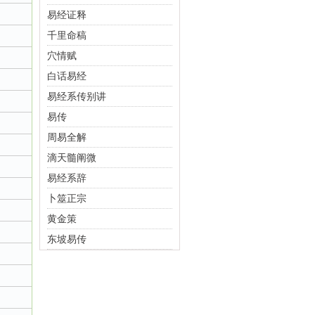
易经证释
千里命稿
穴情赋
白话易经
易经系传别讲
易传
周易全解
滴天髓阐微
易经系辞
卜筮正宗
黄金策
东坡易传