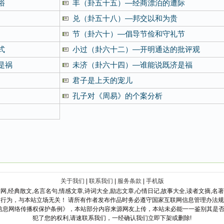
俗
丰（卦五十五）—经商漂泊的遭际
兑（卦五十八）—邦交以和为贵
节（卦六十）—倡导节俭和守礼节
式
小过（卦六十二）—开明通达的批评观
是祸
未济（卦六十四）—谁能说既济是福
君子是上天的宠儿
孔子对《周易》的个案分析
关于我们
|
联系我们
|
服务条款
|
手机版
网,经典散文,名言名句,情感文章,诗词大全,励志文章,心情日记,故事大全,读者文摘,名
行为，与本站立场无关！ 请所有作者发布作品时务必遵守国家互联网信息管理办法
《信息网络传播权保护条例》，本站部分内容来源网友上传，本站未必能一一鉴别其是
犯了您的权利,请速联系我们，一经确认我们立即下架或删除!