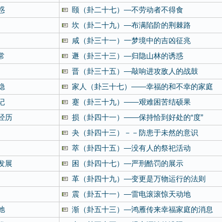
惑
颐（卦二十七）—不劳动者不得食
坎（卦二十九）—布满陷阶的荆棘路
咸（卦三十一）一梦境中的吉凶征兆
常
遯（卦三十三）—归隐山林的诱惑
晋（卦三十五）—敲响进攻敌人的战鼓
隐
家人（卦三十七）——幸福的和不幸的家庭
记
蹇（卦三十九）——艰难困苦结硕果
经历
损（卦四十一）——保持恰到好处的“度”
夬（卦四十三）－－防患于未然的意识
萃（卦四十五）—没有人的祭祀活动
发展
困（卦四十七）—严刑酷罚的展示
革（卦四十九）—变更是万物运行的法则
震（卦五十一）—雷电滚滚惊天动地
弛
渐（卦五十三）—鸿雁传来幸福家庭的消息