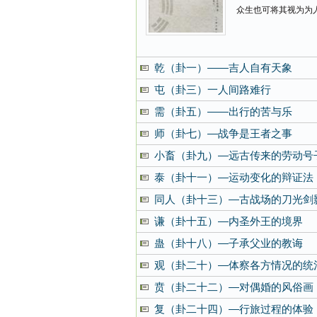
众生也可将其视为为
乾（卦一）——吉人自有天象
屯（卦三）一人间路难行
需（卦五）——出行的苦与乐
师（卦七）—战争是王者之事
小畜（卦九）—远古传来的劳动号
泰（卦十一）—运动变化的辩证法
同人（卦十三）—古战场的刀光剑
谦（卦十五）—内圣外王的境界
蛊（卦十八）—子承父业的教诲
观（卦二十）—体察各方情况的统
贲（卦二十二）—对偶婚的风俗画
复（卦二十四）—行旅过程的体验