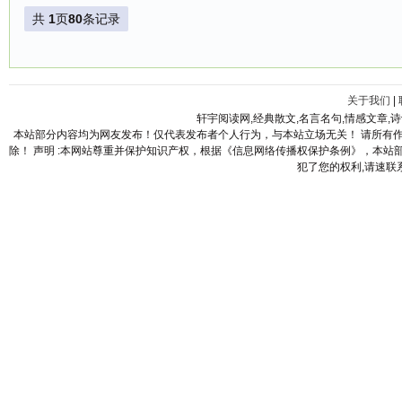
共
1
页
80
条记录
关于我们
|
轩宇阅读网,经典散文,名言名句,情感文章,
本站部分内容均为网友发布！仅代表发布者个人行为，与本站立场无关！ 请所有
除！ 声明 :本网站尊重并保护知识产权，根据《信息网络传播权保护条例》，本
犯了您的权利,请速联