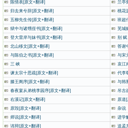
陈情表[原文+翻译]
兰亭
归去来兮辞[原文+翻译]
桃花
五柳先生传[原文+翻译]
班超
狱中与诸甥侄书[原文+翻译]
芜城赋
登大雷岸与妹书[原文+翻译]
别 赋
北山移文[原文+翻译]
答谢
与陈伯之书[原文+翻译]
与宋
三 峡
哀江
谏太宗十思疏[原文+翻译]
代李
滕王阁序[原文+翻译]
与韩
春夜宴从弟桃李园序[原文+翻译]
吊古
右溪记[原文+翻译]
原道[
原毁[原文+翻译]
杂说
师说[原文+翻译]
进学解
讳辩[原文+翻译]
送孟