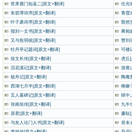
答茅鹿门知县二[原文+翻译]
任光
朱碧潭诗序[原文+翻译]
青霞
叶子肃诗序[原文+翻译]
豁然
报刘一丈书[原文+翻译]
蔺相
又与焦弱侯[原文+翻译]
赞刘谐
牡丹亭记题词[原文+翻译]
可楼记
徐文长传[原文+翻译]
虎丘[
浣花溪记[原文+翻译]
游黄
核舟记[原文+翻译]
陶庵
西湖七月半[原文+翻译]
柳麻
五人墓碑记[原文+翻译]
狱中
张南垣传[原文+翻译]
九牛
原君[原文+翻译]
廉耻[
与友人论门人书[原文+翻译]
癸未
李姬传[原文+翻译]
吾庐记