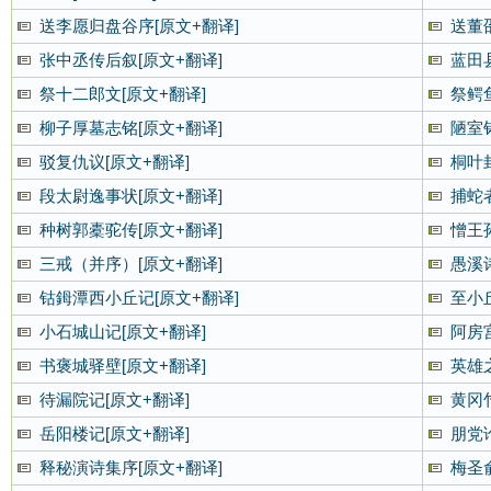
送李愿归盘谷序[原文+翻译]
送董
张中丞传后叙[原文+翻译]
蓝田
祭十二郎文[原文+翻译]
祭鳄
柳子厚墓志铭[原文+翻译]
陋室铭
驳复仇议[原文+翻译]
桐叶
段太尉逸事状[原文+翻译]
捕蛇
种树郭橐驼传[原文+翻译]
憎王
三戒（并序）[原文+翻译]
愚溪
钴鉧潭西小丘记[原文+翻译]
至小
小石城山记[原文+翻译]
阿房
书褒城驿壁[原文+翻译]
英雄
待漏院记[原文+翻译]
黄冈
岳阳楼记[原文+翻译]
朋党论
释秘演诗集序[原文+翻译]
梅圣