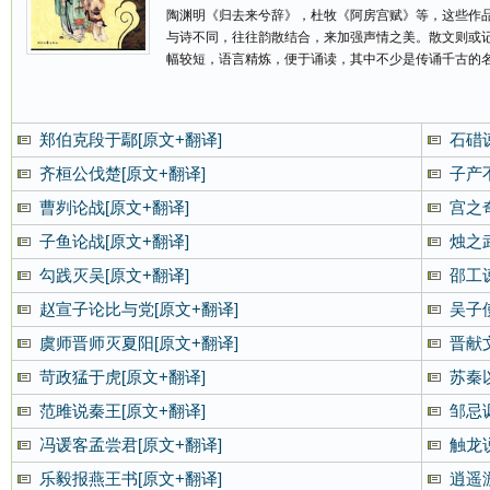
陶渊明《归去来兮辞》，杜牧《阿房宫赋》等，这些作品
与诗不同，往往韵散结合，来加强声情之美。散文则或
幅较短，语言精炼，便于诵读，其中不少是传诵千古的
郑伯克段于鄢[原文+翻译]
石碏
齐桓公伐楚[原文+翻译]
子产
曹刿论战[原文+翻译]
宫之
子鱼论战[原文+翻译]
烛之
勾践灭吴[原文+翻译]
邵工
赵宣子论比与党[原文+翻译]
吴子
虞师晋师灭夏阳[原文+翻译]
晋献
苛政猛于虎[原文+翻译]
苏秦
范雎说秦王[原文+翻译]
邹忌
冯谖客孟尝君[原文+翻译]
触龙
乐毅报燕王书[原文+翻译]
逍遥游