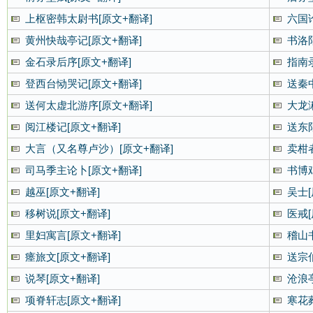
上枢密韩太尉书[原文+翻译]
六国论
黄州快哉亭记[原文+翻译]
书洛
金石录后序[原文+翻译]
指南
登西台恸哭记[原文+翻译]
送秦
送何太虚北游序[原文+翻译]
大龙
阅江楼记[原文+翻译]
送东
大言（又名尊卢沙）[原文+翻译]
卖柑
司马季主论卜[原文+翻译]
书博
越巫[原文+翻译]
吴士[
移树说[原文+翻译]
医戒[
里妇寓言[原文+翻译]
稽山
瘗旅文[原文+翻译]
送宗
说琴[原文+翻译]
沧浪
项脊轩志[原文+翻译]
寒花