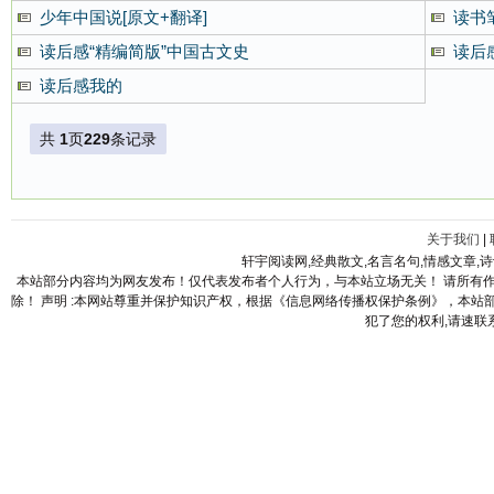
少年中国说[原文+翻译]
读书
读后感“精编简版”中国古文史
读后
读后感我的
共
1
页
229
条记录
关于我们
|
轩宇阅读网,经典散文,名言名句,情感文章,
本站部分内容均为网友发布！仅代表发布者个人行为，与本站立场无关！ 请所有
除！ 声明 :本网站尊重并保护知识产权，根据《信息网络传播权保护条例》，本
犯了您的权利,请速联