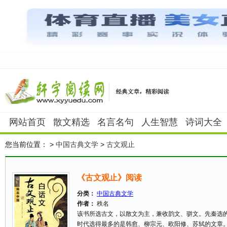
网站首页
散文精选
名言名句
人生智慧
诗词大全
您当前位置：
>
中国古典文学
>
古文观止
《古文观止》阅读
分类：
中国古典文学
作者：
秩名
该书所选古文，以散文为主，兼收韵文、骈文。先秦选
时代选得最多的是韩愈、柳宗元、欧阳修、苏轼的文章。