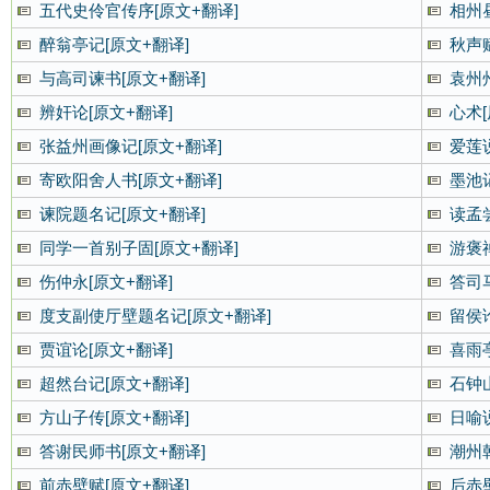
五代史伶官传序[原文+翻译]
相州
醉翁亭记[原文+翻译]
秋声赋
与高司谏书[原文+翻译]
袁州
辨奸论[原文+翻译]
心术[
张益州画像记[原文+翻译]
爱莲说
寄欧阳舍人书[原文+翻译]
墨池记
谏院题名记[原文+翻译]
读孟
同学一首别子固[原文+翻译]
游褒
伤仲永[原文+翻译]
答司
度支副使厅壁题名记[原文+翻译]
留侯论
贾谊论[原文+翻译]
喜雨
超然台记[原文+翻译]
石钟
方山子传[原文+翻译]
日喻说
答谢民师书[原文+翻译]
潮州
前赤壁赋[原文+翻译]
后赤