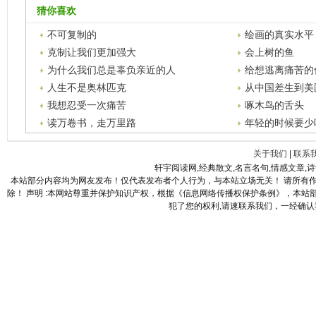
猜你喜欢
不可复制的
绘画的真实水平
克制让我们更加强大
会上树的鱼
为什么我们总是辜负亲近的人
给想逃离痛苦的
人生不是奥林匹克
从中国差生到美
我想忍受一次痛苦
啄木鸟的舌头
读万卷书，走万里路
年轻的时候要少
关于我们
|
联系
轩宇阅读网,经典散文,名言名句,情感文章,
本站部分内容均为网友发布！仅代表发布者个人行为，与本站立场无关！ 请所有
除！ 声明 :本网站尊重并保护知识产权，根据《信息网络传播权保护条例》，本
犯了您的权利,请速联系我们，一经确认我们