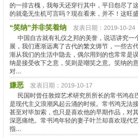
的一排古槐，我每天还穿行其中，平日怨尽了这
的就毫无生机可言吗？现在看来，并不！这旺盛的
“笑纳”并非笑着纳
发表日期：2019-10-24
中国自古就有礼仪之邦的美誉，说话讲究一
展，我们逐渐远离了古代的繁文缛节，一些古
渐从我们的生活中隐去，偶尔用到的也常常是
纳是接受收下之意，笑则是嘲笑之意。笑纳的
对...
嫌恶
发表日期：2019-10-17
民国时曾任敦煌艺术研究所所长的常书鸿在巴
是现代主义浪潮风起云涌的时候。常书鸿无法
甚至对毕加索，也只是喜欢他的早期作品，对
深恶痛绝。常书鸿年轻的妻子叶兰却喜欢现代
指...