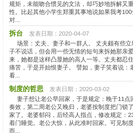
规矩，未能吻合惯见的文法，却巧妙地拆解又
性。比起其他小学生郑重其事地说如果我考10
对...
拆台
发表日期：2020-04-07
场景：丈夫、妻子和一群人。 丈夫颇有些立
子不说话，但会用一些无情的短句来拆她那亲
来，她都是这样凸显她的高人一等。丈夫都忍
痛苦，于是开始恨妻子。 譬如，妻子笑着说：
看...
制度的哲思
发表日期：2020-03-02
妻子想让老公早回家，于是规定：晚于11点
奏效，第二周老公又晚归，老婆按制度把门锁
家了。老婆郁闷，后经高人指点，修改规定：2
着门睡觉。老公大惊，从此准时回家。可见制
而...