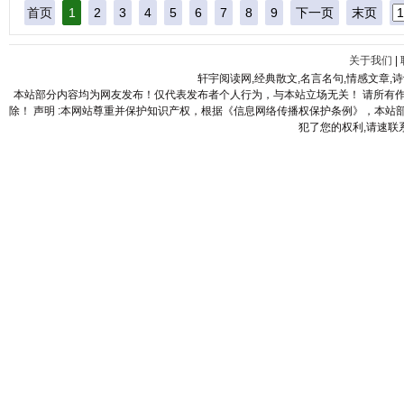
首页
1
2
3
4
5
6
7
8
9
下一页
末页
关于我们
|
轩宇阅读网,经典散文,名言名句,情感文章,
本站部分内容均为网友发布！仅代表发布者个人行为，与本站立场无关！ 请所有
除！ 声明 :本网站尊重并保护知识产权，根据《信息网络传播权保护条例》，本
犯了您的权利,请速联