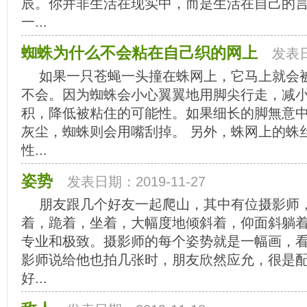
辰。你并非生活在现实中，而是生活在自己的言
一...
蜘蛛为什么不会粘在自己织的网上
发表日
如果一只苍蝇一头撞在蛛网上，它马上就会
不会。因为蜘蛛会小心翼翼地用脚尖行走，减
积，降低被粘住的可能性。如果细长的脚無意
灰尘，蜘蛛则会用嘴刮掉。 另外，蛛网上的蛛
性...
姿势
发表日期：2019-11-27
朋友跟几个好友一起爬山，其中有位摄影师
着，跪着，坐着，大幅度地倾斜着，仰面斜躺
专业和极致。摄影师的每个姿势就是一幅画，看
影师说给他也拍几张时，朋友欣然应允，很是
好...