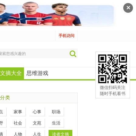
✕
手机访问
文摘大全
思维游戏
微信扫码关注
随时手机看书
分类
点
家事
心事
职场
野
社会
文苑
生活
滴
人物
人生
读者文摘