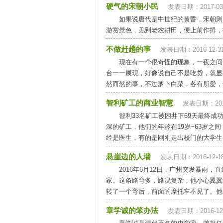
硬气的宋朝小民
发表日期：2017-03
如果说唐代是中世纪的黄昏，宋朝则
游赏景色，见到老农耕田，便上前作揖，打
不做赶趟的事
发表日期：2016-12-3
现在有一个很奇怪的现象，一夜之间
台一一展现，好像说自己不是吃货，就显
然而然的事，不过萝卜白菜，各有所爱，干
智利矿工的商业智慧
发表日期：2016
智利33名矿工被困井下69天最终
深的矿工，他们的年龄在19岁~63岁
经是医生，有的是刚刚走出校门的大学生。
悬崖边的人墙
发表日期：2016-12-1
2016年6月12日，广州突发暴雨
家。这条路弯多，路况复杂，他小心翼翼
转了一个弯后，前面的摩托车不见了。他这
章学诚的笨办法
发表日期：2016-12