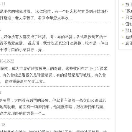
-11
放
“致
是现代的拂晓时辰。 宋仁宗时，有一个叫宋祁的官员到开封城外
只
趣道：老丈辛苦了。看来今年您大丰收...
值
1
那
，好像所有人都变成了吃货。满世界的吃货，各式教授厨艺的平
被
得不热爱生活。 说实话，我对吃还真没什么兴趣，吃本是一件自
真
净可口的小菜就行，弄...
-12-22
成功获救，成为世界矿难救援史上的奇迹。这些被困在井下七百多米
之间，有的曾经是退役的足球运动员，有的曾经是足球教练，有的曾
 这些重获新生的矿工立...
8
，直到凌晨，大雨没有减弱的迹象。他驾着车沿着一条盘山公路回老
地驾驶着。前面有一辆摩托车，他减慢车速，跟在摩托车后面。
才发现路的前方是一个...
-18