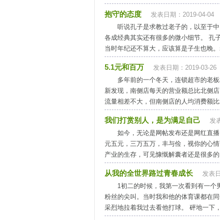
抱守的态度
发表日期：2019-04-04
听说孔子是求教过老子的，以至于中
各成经典其实还有很多的微小细节。 孔
当时年纪还不算大，应该算是子生也晚。老
5.1元和百万
发表日期：2019-03-26
多年前的一个冬天，连锁超市的老板
新发现，南侧店每天的营业额总比北侧店
流量相差不大，但南侧店的人均消费额比北
我们打赏别人，是为满足自己
发表
如今，无论是网帖发布还是网红直播
元五元，三万五万，丰与俭，视你的心情
产业的生存，可见慷慨解囊者还是很多的。
从我的全世界路过青春成长
发表日期
1初二的时候，我第一次看到有一个
粉丝的尖叫。当时我和他的体育课都在同
采烈地拉着我过去看他打球。 砰地一下，