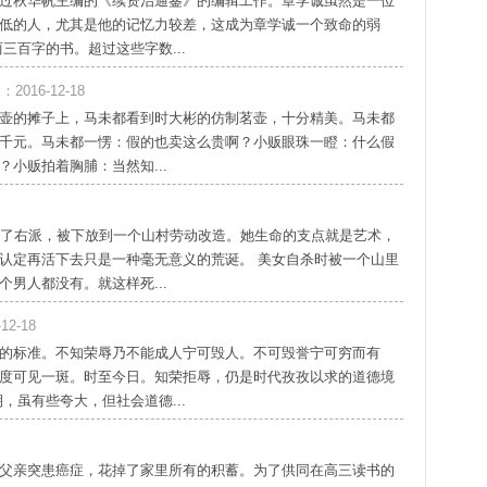
过秋华帆主编的《续资治通鉴》的编辑工作。章学诚虽然是一位
低的人，尤其是他的记忆力较差，这成为章学诚一个致命的弱
三百字的书。超过这些字数...
2016-12-18
壶的摊子上，马未都看到时大彬的仿制茗壶，十分精美。马未都
千元。马未都一愣：假的也卖这么贵啊？小贩眼珠一瞪：什么假
小贩拍着胸脯：当然知...
成了右派，被下放到一个山村劳动改造。她生命的支点就是艺术，
认定再活下去只是一种毫无意义的荒诞。 美女自杀时被一个山里
男人都没有。就这样死...
2-18
的标准。不知荣辱乃不能成人宁可毁人。不可毁誉宁可穷而有
度可见一斑。时至今日。知荣拒辱，仍是时代孜孜以求的道德境
，虽有些夸大，但社会道德...
父亲突患癌症，花掉了家里所有的积蓄。为了供同在高三读书的