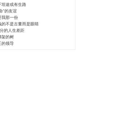
下坦途或有生路
命”的友谊
要我那一份
钱的不是古董而是眼睛
1分的人生差距
绑架的树
正的领导