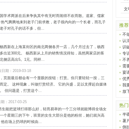
文
国学术两派在后来争执其中有无时而闹得不欢而散。道家、儒家
子热气腾腾地来到老子门前求教，老子很内向的一个长者，而孔子
推荐
子对孔子的话不多，但...
不
认
杨西新在上海某街区的南北两侧各开一店，几个月过去了，杨西
识
多出近300元。 杨西新从上月的销售情况得知，虽然两家店的客
专
侧店高出5。1元。同样...
不
需
日期：2019-03-18
宴
，页面最后都会有一个显眼的按钮：打赏。你只要轻轻一按，三
优
而定。 这种现象，叫做打赏经济。 它的兴盛，足以支撑起自媒体
我
 但问题是，打赏这个...
放
：2017-03-25
热门
男生能把篮球打得那么好，轻而易举的一个三分球就能博得全场女
半
一个星期三的下午，班里的女生大部分是他的粉丝，她们就兴高
薯
他在场上扔球的时候由...
倒