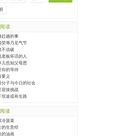
明
阅读
做赶趟的事
清荣辱乃见气节
破不说破
说老板坏话的人
养儿也知父母恩
要你的等待
请要义
秀分子与今日的社会
要迎接挑战
下坦途或有生路
阅读
碟冷菠菜
片的生意经
挂的油画