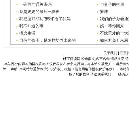
一碗面的通关密码
与妻子的棋局
我是奶奶的最后一块糖
爹味
我把游戏成功“安利”给了我妈
我们的子孙会通
我不知道的事
妈，等你回来
概念生活
不嫁天才的十大
自信的孩子，是怎样培养出来的
如何避免升米恩
关于我们
|
联系
轩宇阅读网,经典散文,名言名句,情感文章,
本站部分内容均为网友发布！仅代表发布者个人行为，与本站立场无关！ 请所有
除！ 声明 :本网站尊重并保护知识产权，根据《信息网络传播权保护条例》，本
犯了您的权利,请速联系我们，一经确认我们