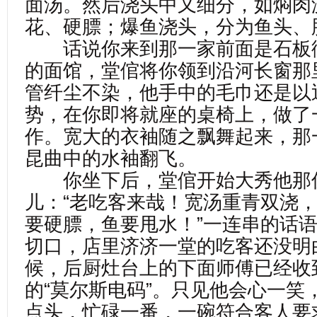
面汤。然后浇头中又细分，如焖肉
花、硬膘；爆鱼浇头，分为鱼头、
话说你来到那一家前面是石板
的面馆，堂倌将你领到沿河长窗那
管纤尘不染，他手中的毛巾还是以
势，在你即将就座的桌椅上，做了
作。宽大的衣袖随之飘舞起来，那
昆曲中的水袖翻飞。
你坐下后，堂倌开始大秀他那
儿：“老吃客来哉！宽汤重青双浇
要硬膘，鱼要甩水！”一连串的话
切口，店里济济一堂的吃客还没明
候，后厨灶台上的下面师傅已经收
的“莫尔斯电码”。只见他会心一笑
点头，忙碌一番，一碗符合客人要