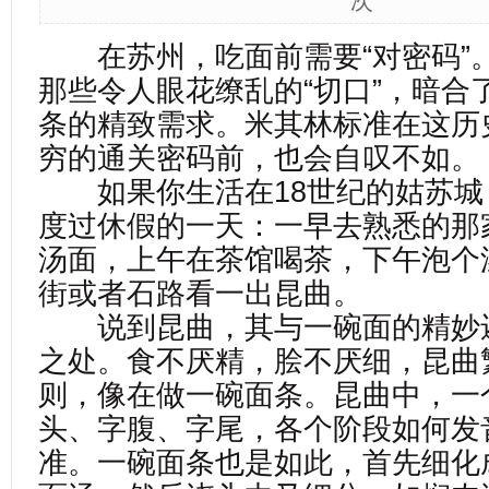
次
在苏州，吃面前需要“对密码”
那些令人眼花缭乱的“切口”，暗合
条的精致需求。米其林标准在这历
穷的通关密码前，也会自叹不如。
如果你生活在18世纪的姑苏城
度过休假的一天：一早去熟悉的那
汤面，上午在茶馆喝茶，下午泡个
街或者石路看一出昆曲。
说到昆曲，其与一碗面的精妙
之处。食不厌精，脍不厌细，昆曲
则，像在做一碗面条。昆曲中，一
头、字腹、字尾，各个阶段如何发
准。一碗面条也是如此，首先细化