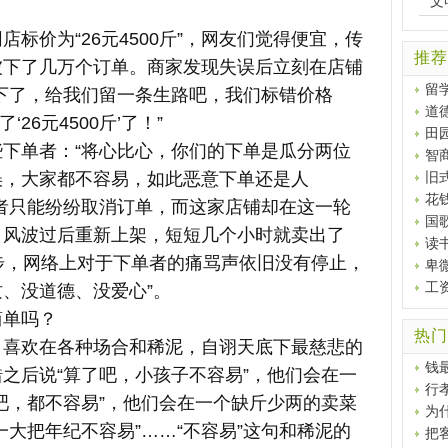
文
价为“26元4500斤”，网友们觉得便宜，传
推荐
被下了几万个订单。商家发现失误后立刻在店铺
留
下了，给我们留一条生路吧，我们标错价格
道
‘26元4500斤’了！”
田
单者：“将心比心，你们的下单是瓜分两位
智
误，大家都不容易，如此恶意下单还是人
旧
花
者只能纷纷取消订单，而这家店铺却在这一轮
国
，风波过后重新上架，短短几个小时就卖出了
读
步，网络上对于下单者的痛骂声依旧没有停止，
卑
工
质、没道德、没爱心”。
单吗？
热门
欢在各种场合和稀泥，自诩天底下最慈悲的
钱
之后说“算了吧，小孩子不容易”，他们会在一
行
吧，都不容易”，他们会在一个缺斤少两的卖菜
为
一大把年纪不容易”……“不容易”这句和稀泥的
把