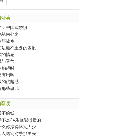
明
阅读
学：中国式娇惯
德从何处来
园与故乡
商是最不重要的素质
式的情感
钱与受气
歌响起时
书有用吗
微的优越感
资那些事儿
阅读
最不值钱
孝不是24条就能概括的
什么你挣得比别人少
客人送到对手那里去