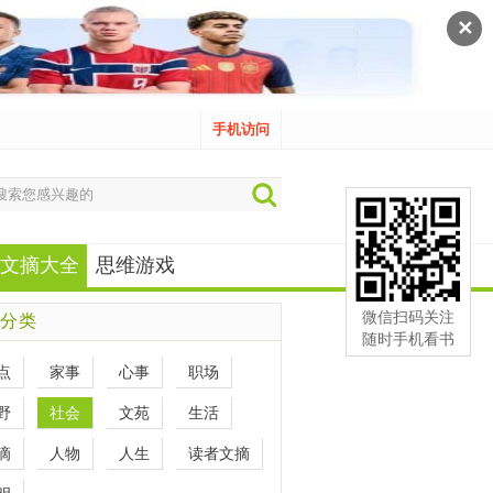
✕
手机访问
文摘大全
思维游戏
微信扫码关注
分类
随时手机看书
点
家事
心事
职场
野
社会
文苑
生活
滴
人物
人生
读者文摘