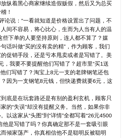
却放纵着黑心商家继续造假贩假，然后又为总买
滑稽！
评论说：“一看就知道是价格设置出了问题，不
。人间不容易，将心比心，生而为人当有人的温
这些下单的人要坚持原则，连人都不算了？媒
句话叫做“买的没有卖的精”，作为顾客，我们
家的促销手段，还是亏本甩卖或者是写错了。美
元，我要不要提醒他们写错了？超市里“买1送
醒他们写错了？淘宝上8元一支的老牌钢笔还包
？因为一支钢笔8元钱，但快递费就要6元，这
底是在玩套路还是有别的盈利玄机，顾客只
家的“失误”却没有提醒义务。当然，如果你非
这家从“头图”到“详情”全都写着“26元4500
信他是写错了吗？你真确定那不是一套吸引眼
此而倾家荡产，你真相信他不是聪明反被聪明