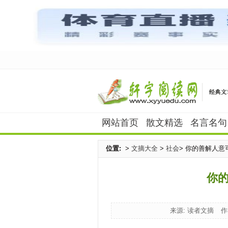
网站首页
散文精选
名言名句
位置:
>
文摘大全
>
社会
> 你的善解人意
你
来源: 读者文摘
作