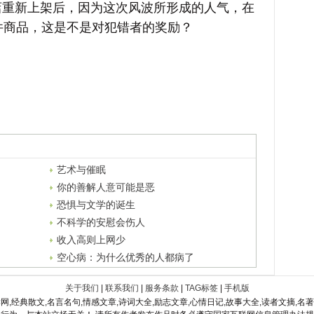
店重新上架后，因为这次风波所形成的人气，在
件商品，这是不是对犯错者的奖励？
艺术与催眠
你的善解人意可能是恶
恐惧与文学的诞生
不科学的安慰会伤人
收入高则上网少
空心病：为什么优秀的人都病了
关于我们
|
联系我们
|
服务条款
|
TAG标签
|
手机版
网,经典散文,名言名句,情感文章,诗词大全,励志文章,心情日记,故事大全,读者文摘,名