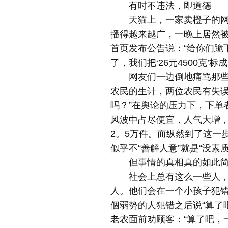
有时不违法，即道德
天猫上，一家卖橙子的网店标
播得越来越广，一晚上居然
首页发布公告说：“给你们跪
了，我们把‘26元4500克’标成了
网友们一边倒地痛骂那些下
农民的生计，两位农民有失
吗？”在舆论的压力下，下单
风波中占尽便宜，人气大增
2。5万件。而纵然到了这一
似乎不“善解人意”就是“没素
但事情的真相真的如此简
社会上总有这么一些人，喜
人。他们会在一个小孩子犯错
個弱势的人犯错之后说“算了
老农面前劝顾客：“算了吧，