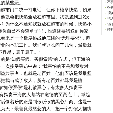
不
上的某些恶。
爸
市门口统一打电话，让你下楼拿快递，如果
“陪
他就会把快递全放在超市里。我就遇到过2次
把
小哥为什么不通知我就放在超市的时候，快递小
“身
转
递你自己不会查单子吗，难道还要我送到你家
他看来是一个极度挑战他底线的“无理要求”，但
行业的本职工作。我们就这么问了几句，然后就
不容易，算了算了。”
是“知假买假、买假索赔”的方式，但王海的
一次接受采访中说：“我害怕的不是和我敌对
利益共享者，也就是老百姓，他们应该是我最坚
部把我当成了敌人，所有老百姓都骂我是骗
海“知假买假”是利欲熏心，有太多人指责王
所有指责王海的人都站在道德的至高点上，举起
背后偷着乐的正是制假贩假的黑心厂商。这是一
认为天下最善良最慈悲的人，把一个打假人捆绑