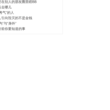
要在别人的朋友圈里瞎BB
爸去哪儿
考气”的人
人引向毁灭的不是金钱
内”与“身外”
行前你要知道的事