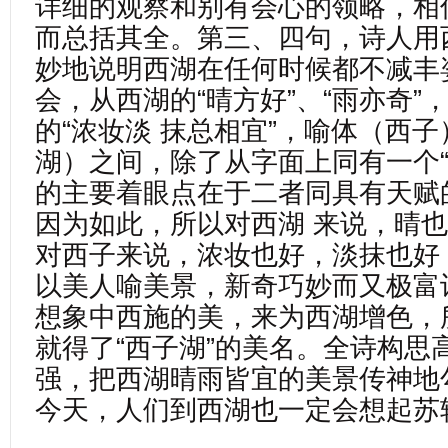
详细的观察和别有会心的领略，相
而总括其全。第三、四句，诗人用
妙地说明西湖在任何时候都不减丰
会，从西湖的“晴方好”、“雨亦奇”
的“浓妆淡 抹总相宜”，喻体（西
湖）之间，除了从字面上同有一个“
的主要着眼点在于二者同具有天赋
因为如此，所以对西湖 来说，晴
对西子来说，浓妆也好，淡抹也好
以美人喻美景，新奇巧妙而又极富
想象中西施的美，来为西湖增色，
就得了“西子湖”的美名。全诗构思
强，把西湖晴雨皆宜的美景传神地
今天，人们到西湖也一定会想起苏