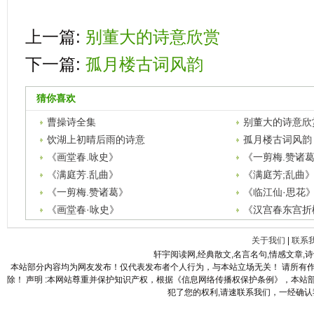
上一篇:
别董大的诗意欣赏
下一篇:
孤月楼古词风韵
猜你喜欢
曹操诗全集
别董大的诗意欣
饮湖上初晴后雨的诗意
孤月楼古词风韵
《画堂春.咏史》
《一剪梅.赞诸
《满庭芳.乱曲》
《满庭芳;乱曲
《一剪梅.赞诸葛》
《临江仙·思花
《画堂春·咏史》
《汉宫春东宫折
关于我们
|
联系
轩宇阅读网,经典散文,名言名句,情感文章,
本站部分内容均为网友发布！仅代表发布者个人行为，与本站立场无关！ 请所有
除！ 声明 :本网站尊重并保护知识产权，根据《信息网络传播权保护条例》，本
犯了您的权利,请速联系我们，一经确认我们