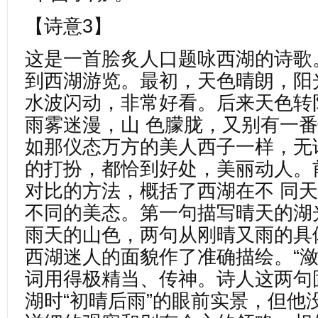
【诗意3】
这是一首脍炙人口题咏西湖的诗歌
到西湖游览。最初，天色晴朗，阳
水波闪动，非常好看。后来天色转
雨雾迷漫，山 色朦胧，又别有一
如那仪态万方的美人西子一样，无
的打扮，都恰到好处，美丽动人。
对比的方法，概括了西湖在不 同
不同的美态。第一句描写晴天的湖
雨天的山色，两句从刚晴又雨的具
西湖迷人的面貌作了准确描绘。“潋滟
词用得极精当、传神。诗人这两句
湖时“初晴后雨”的眼前实景，但他