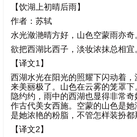
【饮湖上初晴后雨】
作者：苏轼
水光潋滟晴方好，山色空蒙雨亦奇
欲把西湖比西子，淡妆浓抹总相宜
【译文1】
西湖水光在阳光的照耀下闪动着，
来美丽极了。山色在云雾的笼罩下
隐约约，雨中的西湖也显得非常奇
作古代美女西施。空蒙的山色是她
是她浓艳的粉脂，不管怎样装扮都
【译文2】