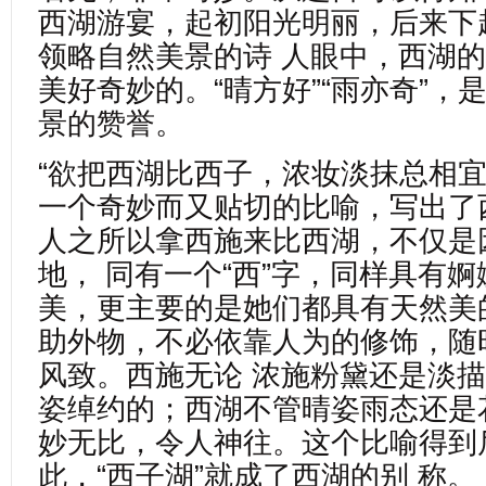
西湖游宴，起初阳光明丽，后来下
领略自然美景的诗 人眼中，西湖
美好奇妙的。“晴方好”“雨亦奇”，
景的赞誉。
“欲把西湖比西子，浓妆淡抹总相宜
一个奇妙而又贴切的比喻，写出了
人之所以拿西施来比西湖，不仅是
地， 同有一个“西”字，同样具有
美，更主要的是她们都具有天然美
助外物，不必依靠人为的修饰，随
风致。西施无论 浓施粉黛还是淡
姿绰约的；西湖不管晴姿雨态还是
妙无比，令人神往。这个比喻得到
此，“西子湖”就成了西湖的别 称。