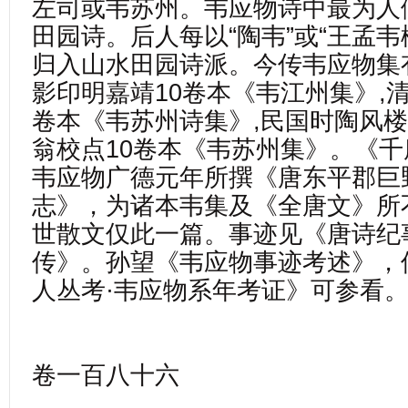
左司或韦苏州。韦应物诗中最为人
田园诗。后人每以“陶韦”或“王孟韦
归入山水田园诗派。今传韦应物集
影印明嘉靖10卷本《韦江州集》,
卷本《韦苏州诗集》,民国时陶风
翁校点10卷本《韦苏州集》。《
韦应物广德元年所撰《唐东平郡巨
志》，为诸本韦集及《全唐文》所
世散文仅此一篇。事迹见《唐诗纪
传》。孙望《韦应物事迹考述》，
人丛考·韦应物系年考证》
卷一百八十六