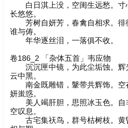
白日淇上没，空闺生远愁。寸
长悠悠。
芳树自妍芳，春禽自相求。徘
谁与俦。
年华逐丝泪，一落俱不收。
卷186_2 「杂体五首」韦应物
沉沉匣中镜，为此尘垢蚀。辉
云中黑。
南金既雕错，鞶带共辉饰。空
妍蚩惑。
美人竭肝胆，思照冰玉色。自
空叹息。
古宅集祆鸟，群号枯树枝。黄