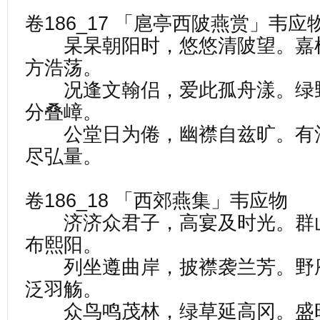
卷186_17 「扈亭西陂燕赏」韦应
杲杲朝阳时，悠悠清陂望。嘉
方浩荡。
况逢文翰侣，爱此孤舟漾。绿
分叠嶂。
公堂日为倦，幽襟自兹旷。有
尽弘量。
卷186_18 「西郊燕集」韦应物
济济众君子，高宴及时光。群
布熙阳。
列坐遵曲岸，披襟袭兰芳。野
泛羽觞。
众鸟鸣茂林，绿草延高冈。盛