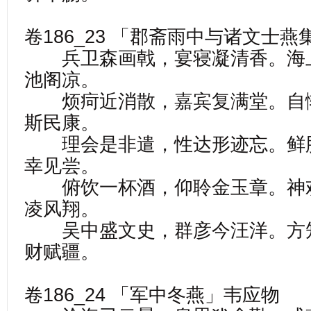
卷186_23 「郡斋雨中与诸文士
兵卫森画戟，宴寝凝清香。海
池阁凉。
烦疴近消散，嘉宾复满堂。自
斯民康。
理会是非遣，性达形迹忘。鲜
幸见尝。
俯饮一杯酒，仰聆金玉章。神
凌风翔。
吴中盛文史，群彦今汪洋。方
财赋疆。
卷186_24 「军中冬燕」韦应物