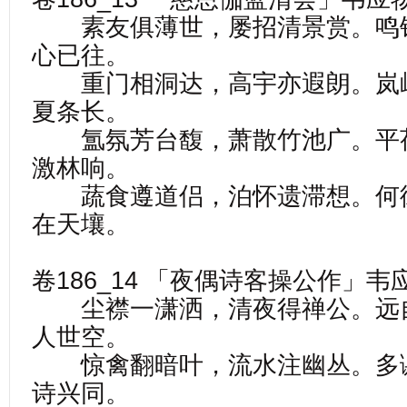
素友俱薄世，屡招清景赏。鸣
心已往。
重门相洞达，高宇亦遐朗。岚
夏条长。
氲氛芳台馥，萧散竹池广。平
激林响。
蔬食遵道侣，泊怀遗滞想。何
在天壤。
卷186_14 「夜偶诗客操公作」韦
尘襟一潇洒，清夜得禅公。远
人世空。
惊禽翻暗叶，流水注幽丛。多
诗兴同。