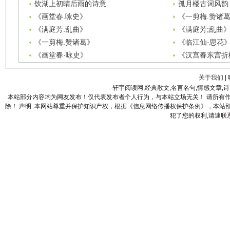
饮湖上初晴后雨的诗意
孤月楼古词风韵
《画堂春.咏史》
《一剪梅.赞诸
《满庭芳.乱曲》
《满庭芳;乱曲
《一剪梅.赞诸葛》
《临江仙·思花
《画堂春·咏史》
《汉宫春东宫折
关于我们
|
轩宇阅读网,经典散文,名言名句,情感文章,
本站部分内容均为网友发布！仅代表发布者个人行为，与本站立场无关！ 请所有
除！ 声明 :本网站尊重并保护知识产权，根据《信息网络传播权保护条例》，本
犯了您的权利,请速联