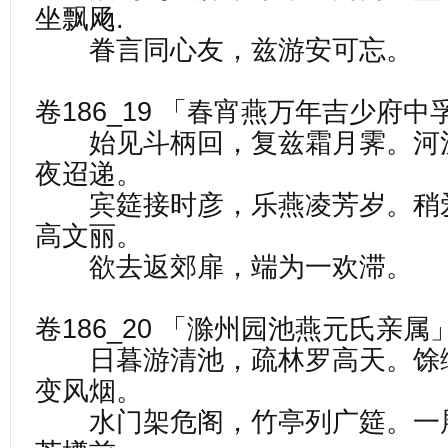
坐飘飏.
眷言同心友，兹游安可忘。
卷186_19 「春宵燕万年吉少府
始见斗柄回，复兹霜月霁。河
夜迢递。
宾筵接时彦，乐燕凌芳岁。稍
高文丽。
欲去返郊扉，端为一欢滞。
卷186_20 「滁州园池燕元氏亲
日暮游清池，疏林罗高天。馀
变风烟。
水门架危阁，竹亭列广筵。一