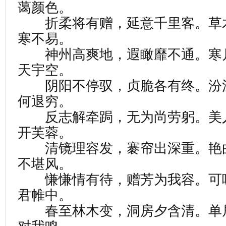
蔼颜色。
折柔将有赠，延意千里客。草
寒不易。
神州高爽地，遐瞰靡不通。寒
天宇空。
阴阳不停驭，贞脆各有终。汾
何退穷。
反志解牵跼，无为尚劳躬。美
开芙蓉。
清镜理容发，褰帘出深重。艳
不堪风。
慊慊情有待，赠芳为我容。可
君帷中。
春至林木变，洞房夕含清。单