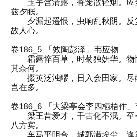
玉宇含清露，香笼散轻烟。应
兹夕眠。
夕漏起遥恨，虫响乱秋阴。反
故人心。
卷186_5 「效陶彭泽」韦应物
霜露悴百草，时菊独妍华。物
其奈何。
掇英泛浊醪，日入会田家。尽
岂在多。
卷186_6 「大梁亭会李四栖梧作
梁王昔爱才，千古化不泯。至
八方宾。
车马平明合，城郭满埃尘。逢