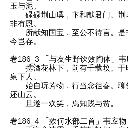
玉与泥。
碌碌荆山璞，卞和献君门。荆
非有恩。
所献知国宝，至公不待言。是
今岂存。
卷186_3 「与友生野饮效陶体」
携酒花林下，前有千载坟。于
泉下人。
始自玩芳物，行当念徂春。聊
还山云。
且遂一欢笑，焉知贱与贫。
卷186_4 「效何水部二首」韦应