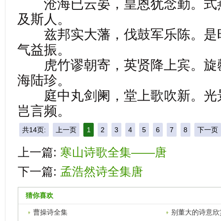
沧海已云晏，皇恩犹念勤。式
及斯人。
兹邦实大藩，伐鼓军乐陈。是
气益振。
虎竹谬朝寄，英贤降上宾。旋
海陆珍。
庭中丸剑阑，堂上歌吹新。光
岂言频。
共14页:
上一页
1
2
3
4
5
6
7
8
下一页
上一篇:
寒山诗歌全集——唐
下一篇:
孟浩然诗全集唐
猜你喜欢
曹操诗全集
别董大的诗意欣