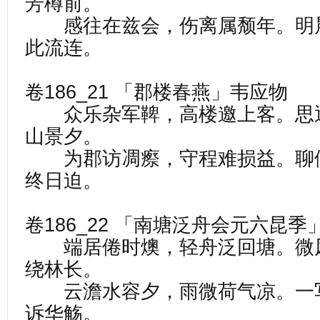
芳樽前。
感往在兹会，伤离属颓年。明
此流连。
卷186_21 「郡楼春燕」韦应物
众乐杂军鞞，高楼邀上客。思
山景夕。
为郡访凋瘵，守程难损益。聊
终日迫。
卷186_22 「南塘泛舟会元六昆
端居倦时燠，轻舟泛回塘。微
绕林长。
云澹水容夕，雨微荷气凉。一
诉华觞。