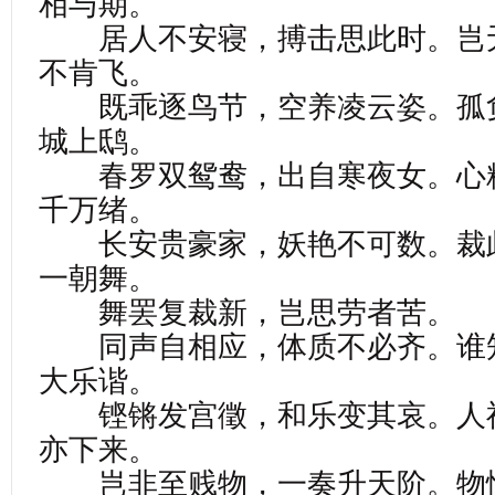
相与期。
居人不安寝，搏击思此时。岂
不肯飞。
既乖逐鸟节，空养凌云姿。孤
城上鸱。
春罗双鸳鸯，出自寒夜女。心
千万绪。
长安贵豪家，妖艳不可数。裁
一朝舞。
舞罢复裁新，岂思劳者苦。
同声自相应，体质不必齐。谁
大乐谐。
铿锵发宫徵，和乐变其哀。人
亦下来。
岂非至贱物，一奏升天阶。物