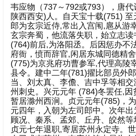
韦应物（737～792或793），唐
陕西西安)人。自天宝十载(751) 
郎为玄宗近侍,常出入宫闱,扈从游
玄宗奔蜀，他流落失职，始立志读
(764)前后,为洛阳丞。后因惩办
府衙，愤而辞官,闲居东城同德精
(775)为京兆府功曹参军,代理高陵
县令。建中二年(781)擢比部员外
当、刘太真、李儋、吉中孚等相交
州刺史。兴元元年 (784)冬罢任,
暂居滁州西涧。贞元元年(785)，
元四年，入朝为左司郎中。次年出
顾况、秦系、孟郊、丘丹、皎然等
贞元七年退职,寄居苏州永定寺。