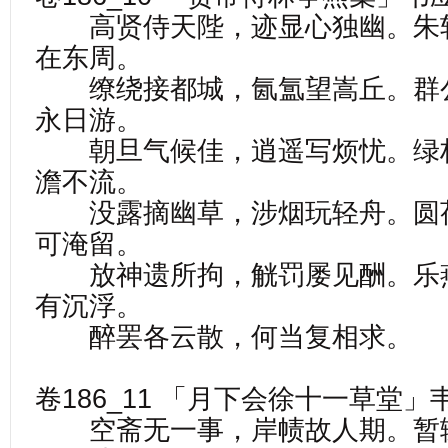
高贤侍天陛，迹显心独幽。朱
在东周。
缭绕接都城，氤氲望嵩丘。群
永日游。
朝旦气候佳，逍遥写烦忧。绿
澹不流。
没露摘幽草，涉烟玩轻舟。圆
可淹留。
放神遗所拘，觥罚屡见酬。乐
有沉浮。
醉罢各云散，何当复相求。
卷186_11 「月下会徐十一草堂
空斋无一事，岸帻故人期。暂