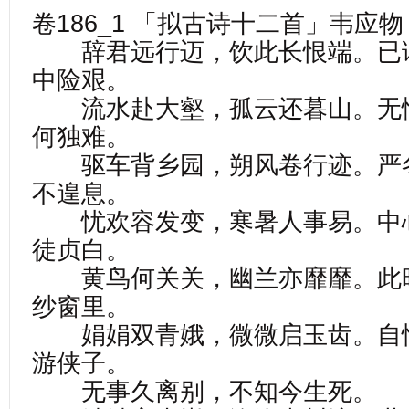
卷186_1 「拟古诗十二首」韦应
辞君远行迈，饮此长恨端。已
中险艰。
流水赴大壑，孤云还暮山。无
何独难。
驱车背乡园，朔风卷行迹。严
不遑息。
忧欢容发变，寒暑人事易。中
徒贞白。
黄鸟何关关，幽兰亦靡靡。此
纱窗里。
娟娟双青娥，微微启玉齿。自
游侠子。
无事久离别，不知今生死。