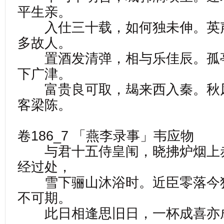
平生亲。
入仕三十载，如何独未伸。英
多故人。
置酒发清弹，相与乐佳辰。孤
下广津。
富贵良可取，朅来西入秦。秋
客梁陈。
卷186_7 「燕李录事」韦应物
与君十五侍皇闱，晓拂炉烟上
经过处，
雪下骊山沐浴时。近臣零落今
不可期。
此日相逢思旧日，一杯成喜亦