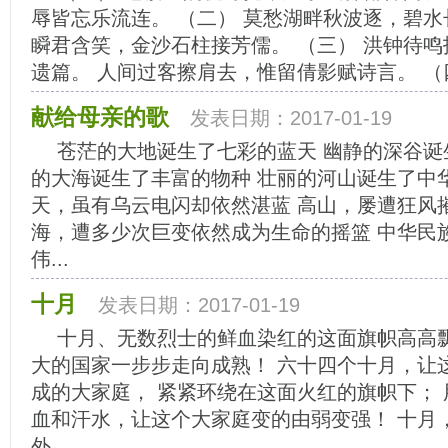
辱皆忘乐流连。 （二） 莫愁湖畔秋波逐，碧水
瞬君含笑，金沙石柱接芳儒。 （三） 洪钟待
遗篇。 人间过客擦肩去，惟留倩影赋诗言。 （四
献给母亲的歌
发表日期：2017-01-19
苍茫的大地诞生了七彩的蓝天 幽静的深谷诞
的大海诞生了丰富的物种 壮丽的河山诞生了中华
天，虽有乌云电闪却依然湛蓝 高山，屡遭狂风
海，遭多少次巨变依然成为生命的摇篮 中华民
伟...
十月
发表日期：2017-01-19
十月、无数烈士的鲜血染红的这面旗帜高高飘
大的国家一步步走向成熟！ 六十四个十月，让
成的大家庭， 紧紧环绕在这面火红的旗帜下；
血和汗水，让这个大家庭变的由弱变强！ 十月
外...