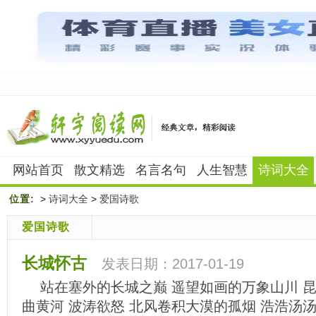
网站首页
散文精选
名言名句
人生智慧
诗词大全
位置:
>
诗词大全
>
爱国诗歌
爱国诗歌
长城怀古
发表日期：2017-01-19
站在塞外的长城之巅 遥望如画的万象山川 昆
曲黄河 波涛欲怒 北风卷积大漠的孤烟 浩浩汤