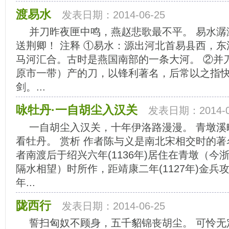
渡易水
发表日期：2014-06-25
并刀昨夜匣中鸣，燕赵悲歌最不平。 易水潺
送荆卿！ 注释 ①易水：源出河北首易县西，
马河汇合。古时是燕国南部的一条大河。 ②并
原市一带）产的刀，以锋利著名，后常以之指
剑。...
咏牡丹·一自胡尘入汉关
发表日期：2014-0
一自胡尘入汉关，十年伊洛路漫漫。 青墩溪
看牡丹。 赏析 作者陈与义是南北宋相交时的
者南渡后于绍兴六年(1136年)居住在青墩（今
隔水相望）时所作，距靖康二年(1127年)金兵
年...
陇西行
发表日期：2014-06-25
誓扫匈奴不顾身，五千貂锦丧胡尘。 可怜无