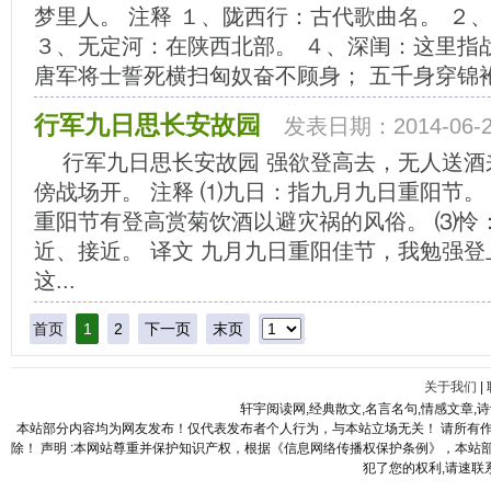
梦里人。 注释 １、陇西行：古代歌曲名。 ２
３、无定河：在陕西北部。 ４、深闺：这里指
唐军将士誓死横扫匈奴奋不顾身； 五千身穿锦袍
行军九日思长安故园
发表日期：2014-06-2
行军九日思长安故园 强欲登高去，无人送酒
傍战场开。 注释 ⑴九日：指九月九日重阳节。
重阳节有登高赏菊饮酒以避灾祸的风俗。 ⑶怜
近、接近。 译文 九月九日重阳佳节，我勉强
这...
首页
1
2
下一页
末页
关于我们
|
轩宇阅读网,经典散文,名言名句,情感文章,
本站部分内容均为网友发布！仅代表发布者个人行为，与本站立场无关！ 请所有
除！ 声明 :本网站尊重并保护知识产权，根据《信息网络传播权保护条例》，本
犯了您的权利,请速联