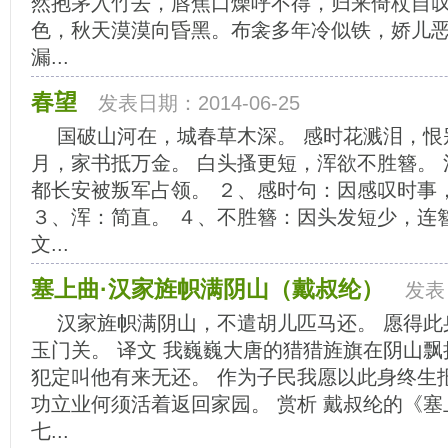
然抱茅入竹去，唇焦口燥呼不得，归来倚杖自叹
色，秋天漠漠向昏黑。布衾多年冷似铁，娇儿
漏...
春望
发表日期：2014-06-25
国破山河在，城春草木深。 感时花溅泪，恨
月，家书抵万金。 白头搔更短，浑欲不胜簪。 
都长安被叛军占领。 ２、感时句：因感叹时事
３、浑：简直。 ４、不胜簪：因头发短少，连
文...
塞上曲·汉家旌帜满阴山（戴叔纶）
发表日
汉家旌帜满阴山，不遣胡儿匹马还。 愿得此
玉门关。 译文 我巍巍大唐的猎猎旌旗在阴山飘
犯定叫他有来无还。 作为子民我愿以此身终生
功立业何须活着返回家园。 赏析 戴叔纶的《
七...