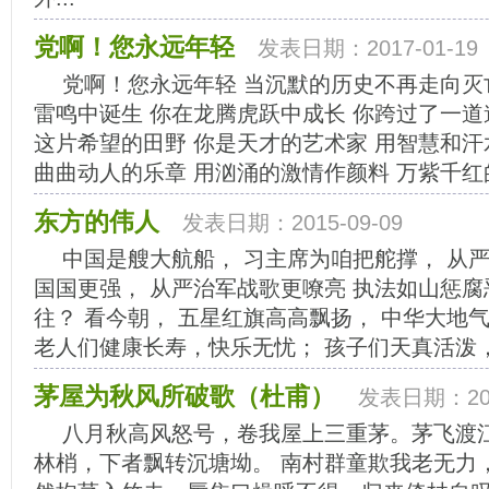
党啊！您永远年轻
发表日期：2017-01-19
党啊！您永远年轻 当沉默的历史不再走向灭
雷鸣中诞生 你在龙腾虎跃中成长 你跨过了一道
这片希望的田野 你是天才的艺术家 用智慧和汗
曲曲动人的乐章 用汹涌的激情作颜料 万紫千红的
东方的伟人
发表日期：2015-09-09
中国是艘大航船， 习主席为咱把舵撑， 从
国国更强， 从严治军战歌更嘹亮 执法如山惩腐
往？ 看今朝， 五星红旗高高飘扬， 中华大地
老人们健康长寿，快乐无忧； 孩子们天真活泼，茁
茅屋为秋风所破歌（杜甫）
发表日期：201
八月秋高风怒号，卷我屋上三重茅。茅飞渡
林梢，下者飘转沉塘坳。 南村群童欺我老无力