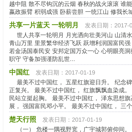
越中阻 散不尽钩沉的云烟 春秋的战火滚滚 谁
嬴政振臂 积弱成强 卧薪尝胆 一统江山 修我长城 
共享一片蓝天 一轮明月
发表日期：2017-0
世人共享一轮明月 月光洒向壮美河山 山清
青山万里 里景繁华经济飞跃 跃增利润国富民强
若金汤国泰民安 安邦定国万众一心 心明眼亮洞
职守 守备加强谨防乱世...
中国红
发表日期：2017-01-19
最美不过中国红， 五星红旗迎日升。 纪念
正复兴。 最美不过中国红， 红旗飘飘血染成。
民站立挺起胸。 最美不过中国红， 泽东思想旗
展， 强国富民邓小平。 最美不过中国红， 三个代
楚天行照
发表日期：2017-01-19
（一） 危楼一隅视野宽，广宇城郭俯仰间。