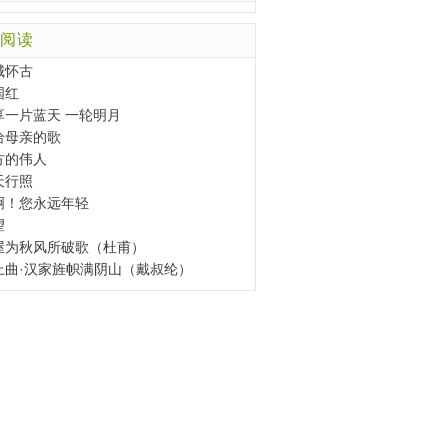
阅读
城怀古
国红
享一片蓝天 一轮明月
给母亲的歌
方的伟人
天行照
啊！您永远年轻
望
屋为秋风所破歌（杜甫）
上曲·汉家旌帜满阴山（戴叔纶）