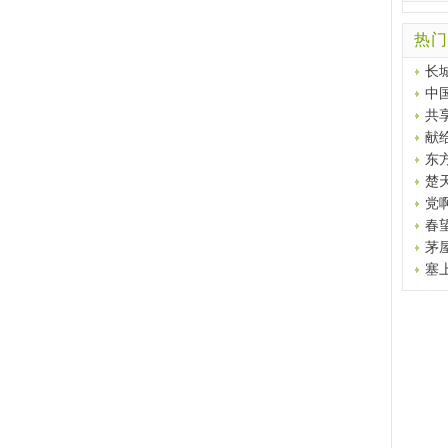
热门
长
中
共
献
东
楚
党
春
茅
塞