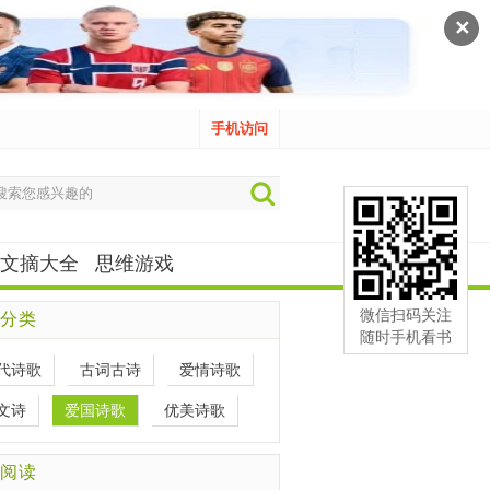
✕
手机访问
文摘大全
思维游戏
微信扫码关注
分类
随时手机看书
代诗歌
古词古诗
爱情诗歌
文诗
爱国诗歌
优美诗歌
阅读