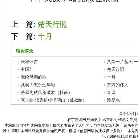
上一篇:
楚天行照
下一篇:
十月
猜你喜欢
长城怀古
共享一片蓝天 
中国红
楚天行照
献给母亲的歌
十月
党啊！您永远年轻
东方的伟人
茅屋为秋风所破歌（杜甫）
春望
塞上曲·汉家旌帜满阴山（戴叔纶）
渡易水
关于我们
|
轩宇阅读网,经典散文,名言名句,情感文章,
本站部分内容均为网友发布！仅代表发布者个人行为，与本站立场无关！ 请所有
除！ 声明 :本网站尊重并保护知识产权，根据《信息网络传播权保护条例》，本
犯了您的权利,请速联