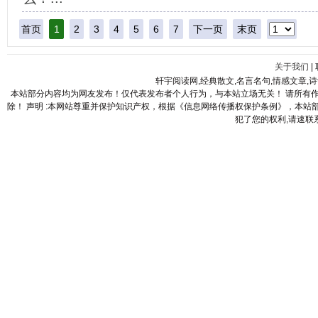
首页
1
2
3
4
5
6
7
下一页
末页
关于我们
|
轩宇阅读网,经典散文,名言名句,情感文章,
本站部分内容均为网友发布！仅代表发布者个人行为，与本站立场无关！ 请所有
除！ 声明 :本网站尊重并保护知识产权，根据《信息网络传播权保护条例》，本
犯了您的权利,请速联