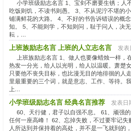
小学班级励志名言 1、宝剑不磨要生锈；人不
吃饭则饥，不读书则愚。 3、不从泥泞不堪的
铺满鲜花的大路。 4、不好的书告诉错误的概
知。 5、不能则学，不知则问，耻于问人，决无
耘，...
上班族励志名言 上班的人立志名言
发表日
上班族励志名言 1、做人也要像蜡烛一样，
热发一分光，给人以光明，给人以温暖。萧楚女
只要他不丧失目标，也比漫无目的地徘徊的人走
里最重要的三个词，就是意志、工作、等待。
上...
小学班级励志名言 经典名言推荐
发表日期：
60、天行健，君子以自强不息。 61、顽强
任何一座高峰！ 62、忘掉失败，不过要牢记失败
人所达到并保持着的高处，并不是一飞就到的