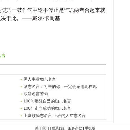
”.一鼓作气中途不停止是“气”,两者合起来就
决于此。——戴尔·卡耐基
名言
男人事业励志名言
励志名言：将来的你，一定会感谢现在现
在拼命的你
戒酒名言警句
100句唤醒自己的励志名言
100句走向成功的励志名言
上班族励志名言 上班的人立志名言
关于我们
|
联系我们
|
服务条款
|
手机版