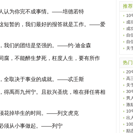
推荐
认为你完不成事情。——培德若特
1
成
短暂的，我们最好的报答就是工作。——爱
成
自
自
我们的团结是坚强的。——约·迪金森
关
腐，不能醉生梦死，枉度人生，要有所作
热门
2
高
全取决于事业的成就。——忒壬斯
关
得禹而九州宁。且欲兴圣统，唯在择任将相
3
男
激
1
花掉毕生的时间。——列文虎克
出
1
须从小事做起。——列宁
励