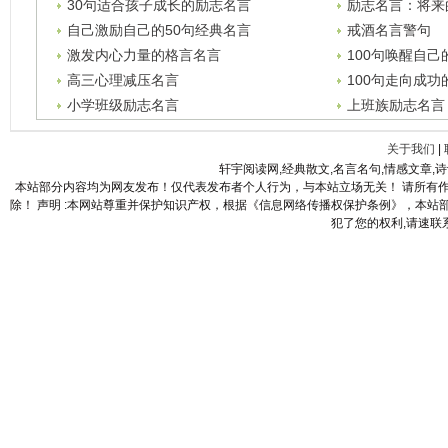
30句适合孩子成长的励志名言
励志名言：将来
在拼命的你
自己激励自己的50句经典名言
戒酒名言警句
激发内心力量的格言名言
100句唤醒自
高三心理减压名言
100句走向成
小学班级励志名言
上班族励志名言
关于我们
|
轩宇阅读网,经典散文,名言名句,情感文章,
本站部分内容均为网友发布！仅代表发布者个人行为，与本站立场无关！ 请所有
除！ 声明 :本网站尊重并保护知识产权，根据《信息网络传播权保护条例》，本
犯了您的权利,请速联