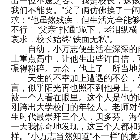
出一位不速之客。“我是校长，这
我们不能要。”父子俩仿佛挨了一
求：“他虽然残疾，但生活完全能够
不行！”父亲“扑通”跪下，老泪纵
哀求，校长始终“铁面无私”。
自幼，小万志便生活在深深的
上重点高中，让他生出些许自信，
碾得粉碎。无奈，他上了一所当地
天生的不幸加上遭遇的不公，
言，似乎阳光再也照不到他身上。
被一个人看在眼里。这个人是他的
刚跨出大学校门的年轻人。老师对
生时代最崇拜三个人，贝多芬、海
一天我惊奇地发现，这三个人都和
样。”小万志当然知道“不一样”的