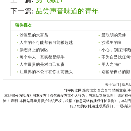
下一篇:
品尝声音味道的青年
猜你喜欢
沙漠里的水富翁
最聪明的天使
人生的不可能都有可能被超越
沙漠里的鱼
励志路上的误区
小心，别踩到我
每个牛人，其实都是蜗牛
不为自己找任何
人生最贵的是对自己负责
用人之“短”
让世界的不公平在你面前低头
别输给自己的懒
关于我们
|
联系
轩宇阅读网,经典散文,名言名句,情感文章,
本站部分内容均为网友发布！仅代表发布者个人行为，与本站立场无关！ 请所有
除！ 声明 :本网站尊重并保护知识产权，根据《信息网络传播权保护条例》，本
犯了您的权利,请速联系我们，一经确认我们