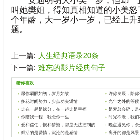
安迪明明大小美一岁，但却一
叫她樊姐，得知真相知道的小美怒
个年龄，大一岁小一岁，已经上升
题。
上一篇:
人生经典语录20条
下一篇:
难忘的影片经典句子
猜你喜欢
愿你眉眼如初，岁月如故
许你良辰，陪你
爱
多花时间努力，少点功夫矫情
光年之外的等候
走在一起是缘分，在一起走是幸福
是梦总会碎，是
你陪我一程，我念你一生
时光不老，我们
爱和信任，恨和猜疑，都是无法控制的
晚点遇见你，余
鲜活的是爱情，沉沦的是感情
离开的都是风景