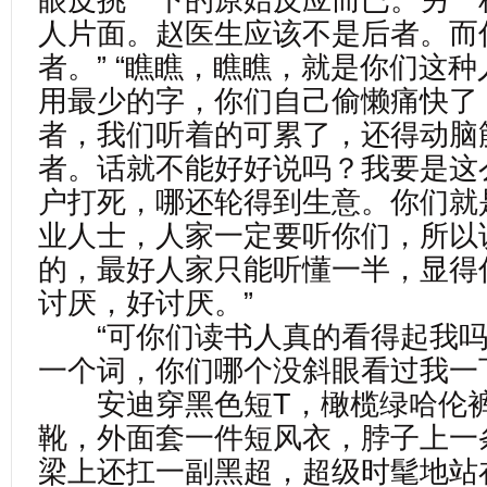
眼皮挑一下的原始反应而已。另一
人片面。赵医生应该不是后者。而
者。” “瞧瞧，瞧瞧，就是你们这
用最少的字，你们自己偷懒痛快了
者，我们听着的可累了，还得动脑
者。话就不能好好说吗？我要是这
户打死，哪还轮得到生意。你们就
业人士，人家一定要听你们，所以
的，最好人家只能听懂一半，显得
讨厌，好讨厌。”
“可你们读书人真的看得起我吗
一个词，你们哪个没斜眼看过我一
安迪穿黑色短T，橄榄绿哈伦裤
靴，外面套一件短风衣，脖子上一
梁上还扛一副黑超，超级时髦地站