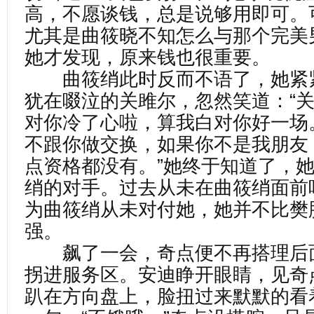
高，不愿谈钱，总是说够用即可。
尤其是曲筱晓不知怎么与那个完美
她才发现，原来钱也很重要。
曲筱绡此时反而不语了，她紧
犹在啜泣的关雎尔，忽然笑道：“
对你冷了心啦，算我白对你好一场
不跟你做交换，如果你不是我朋友
点资格都没有。”她终于知道了，
绡的对手。过去从未在曲筱绡面前
为曲筱绡从未对付她，她并不比樊
强。
飙了一会，奇点便不再搭理后
拐进服务区。安迪睁开眼睛，见奇
趴在方向盘上，脸扭过来默默的看