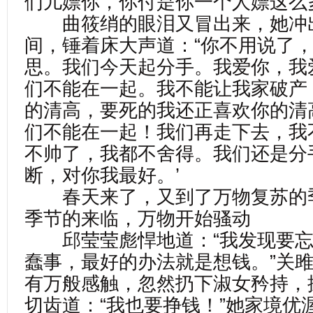
们儿嫖你，你付是你一个人嫖这么
曲筱绡的眼泪又冒出来，她冲
间，锤着床大声道：“你不用说了
思。我们今天起分手。我爱你，我
们不能在一起。我不能让我家破产
的清高，要死的我还正喜欢你的清
们不能在一起！我们再走下去，我
不帅了，我都不舍得。我们还是分
断，对你我最好。’
春天来了，又到了万物复苏的
季节的来临，万物开始骚动
邱莹莹彪悍地道：“我发现要忘
蠢事，最好的办法就是想钱。”关
有万般感触，忽然扔下淑女矜持，
切齿道：“我也要挣钱！”她家境优