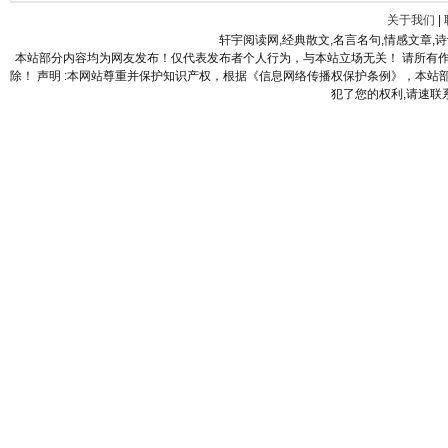
关于我们
|
轩宇阅读网,经典散文,名言名句,情感文章,
本站部分内容均为网友发布！仅代表发布者个人行为，与本站立场无关！ 请所有
除！ 声明 :本网站尊重并保护知识产权，根据《信息网络传播权保护条例》，本
犯了您的权利,请速联