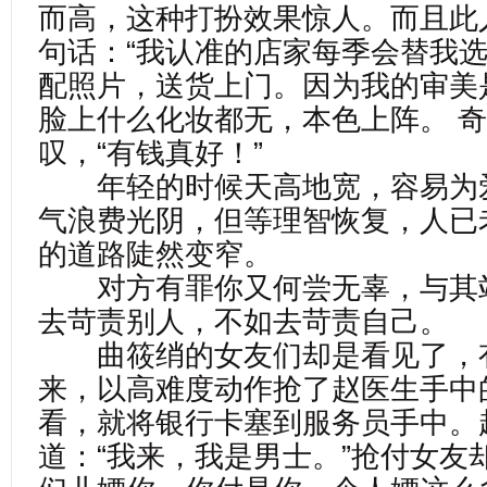
而高，这种打扮效果惊人。而且此
句话：“我认准的店家每季会替我
配照片，送货上门。因为我的审美
脸上什么化妆都无，本色上阵。 
叹，“有钱真好！”
年轻的时候天高地宽，容易为
气浪费光阴，但等理智恢复，人已
的道路陡然变窄。
对方有罪你又何尝无辜，与其
去苛责别人，不如去苛责自己。
曲筱绡的女友们却是看见了，
来，以高难度动作抢了赵医生手中
看，就将银行卡塞到服务员手中。
道：“我来，我是男士。”抢付女友