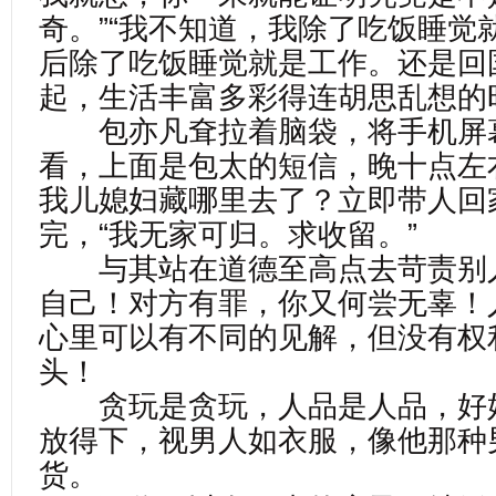
奇。”“我不知道，我除了吃饭睡觉
后除了吃饭睡觉就是工作。还是回
起，生活丰富多彩得连胡思乱想的
包亦凡耷拉着脑袋，将手机屏
看，上面是包太的短信，晚十点左
我儿媳妇藏哪里去了？立即带人回
完，“我无家可归。求收留。”
与其站在道德至高点去苛责别
自己！对方有罪，你又何尝无辜！
心里可以有不同的见解，但没有权
头！
贪玩是贪玩，人品是人品，好
放得下，视男人如衣服，像他那种
货。