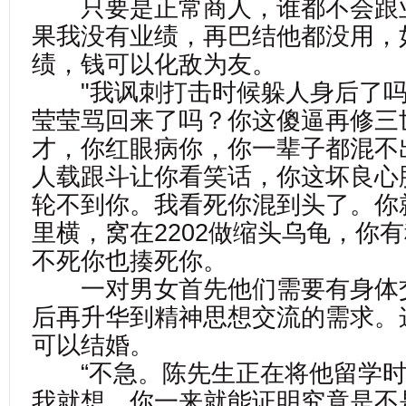
只要是正常商人，谁都不会跟
果我没有业绩，再巴结他都没用，
绩，钱可以化敌为友。
"我讽刺打击时候躲人身后了吗
莹莹骂回来了吗？你这傻逼再修三
才，你红眼病你，你一辈子都混不
人载跟斗让你看笑话，你这坏良心
轮不到你。我看死你混到头了。你
里横，窝在2202做缩头乌龟，你
不死你也揍死你。
一对男女首先他们需要有身体
后再升华到精神思想交流的需求。
可以结婚。
“不急。陈先生正在将他留学时
我就想，你一来就能证明究竟是不