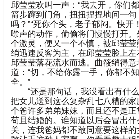
邱莹莹欢叫一声：“我去开，你们都
箭步蹿到门角，扭扭捏捏地问一句
吗？”“死你个头，老子郁闷。快开
噤声的动作，偷偷将门慢慢打开。
个激灵，便又一个不慎，被邱莹莹
绡迅速反客为主，在邱莹莹脸上左
邱莹莹落花流水而逃。曲筱绡得意
道：“切，不给你露一手，你都不
全。”
“还是那句话，我没看出有什么不
把女儿送到这么复杂乱七八糟的家
个爸许多弟弟妹妹，而且还不是正
苟且结婚的。谁知道以后会冒出什
关，连我爸妈都不敢同意要这样的