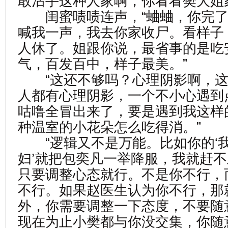
敢沾手这种人家啊，你看看樊大姐
闺蜜啧啧连声，“蛐蛐，你完了
喊我一声，我去你家收尸。看样子
人休了。姐跟你说，最省事的是吃
气，百发百中，样子最美。”
“这还不够吗？心理阴影啊，这
人都有心理阴影，一个不小心遇到
咕噜全冒出来了，要是遇到我这样
种温室的小花朵怎么吃得消。”
“逻辑又不是万能。比如你的‘
妇’就把包奕凡一举降服，我就赶
只要调整心态就行。不是你不行，
不行。如果赵医生认为你不行，那
外，你需要调整一下态度，不要随
现在为止小樊都与你没交集，你随