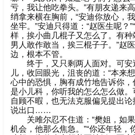
亏，我让他吃拳头。”有朋友递来
绡拿来横在胸前，“安迪你放心，
坐牢。”安迪只得道：“赵医生呢？”
样，挨小曲几棍子又怎么了。有种
男人敢作敢当，挨三棍子子。”赵
边，根本不管。
终于，又只剩两人面对。可安
儿，收回眼光，沮丧的道：“本来
心中的恐惧，胸有成竹地告诉你，
是小儿科，你听我的怎么怎么做。
自顾不暇，也无法克服偏见提出论
说出口……
关雎尔忍不住道：“樊姐，如果
机会，他那么焦急。”“你还年轻，