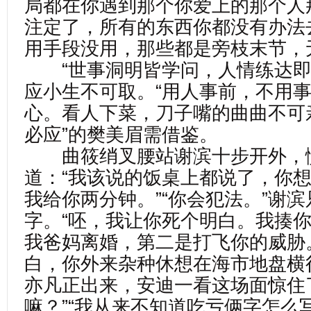
局都在你遇到那个你爱上的那个人
注定了，所有的东西你都没有办法
用手段没用，那些都是旁枝末节，
“世事洞明皆学问，人情练达即
应小生不可取。“用人事前，不用事
心。看人下菜，刀子嘴的曲曲不可
必应”的樊美眉需借鉴。
曲筱绡叉腰站谢滨十步开外，
道：“我该说的饭桌上都说了，你
我给你两分钟。”“你会犯法。”谢
字。“呸，我让你死个明白。我揍
我爸妈离婚，第二是打飞你的威胁
白，你外来杂种休想在海市地盘横
亦凡正出来，安迪一看这场面惊住
嘛？”“我从来不知道吃亏俩字怎么