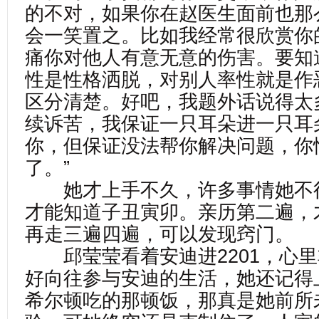
的不对，如果你在赵医生面前也那
会一笑置之。比如我经常很欣赏你
痛你对他人有意无意的伤害。要知
性是性格洒脱，对别人率性就是作
区分清楚。好吧，我题外话说得太
续诉苦，我保证一只耳朵进一只耳
你，但保证没法帮你解决问题，你
了。”
她才上手不久，许多事情她不
才能知道子丑寅卯。亲历第二遍，
再走三遍四遍，可以发现窍门。
邱莹莹看着安迪进2201，心里
好向往参与安迪的生活，她还记得
希尔顿吃的那顿饭，那真是她前所