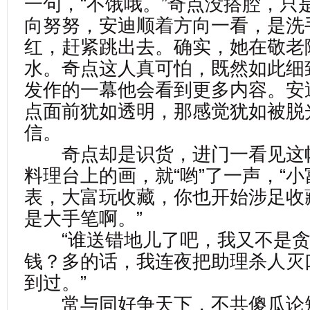
一句，“不饿哦。”奇点没搭腔，只
向努努，安迪顺着方向一看，是洗
红，赶紧跳出去。确实，她在敬老
水。奇点这人真可怕，既然如此细
发作的一幕他会看到更多内容。安
点面前犹如透明，那感觉犹如被脱
信。
奇点却是识货，进门一看见这
料理台上的画，就“哟”了一声，“
表，大富玩收藏，你也开始涉足收
是大手笔啊。”
“谁送错地儿了吧，我又不是贪
钱？多的话，我连夜把助理杀人灭
到过。”
常与同好争天下，不共傻瓜论