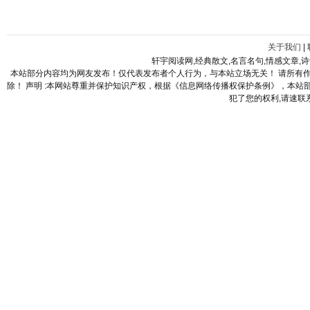
关于我们
|
轩宇阅读网,经典散文,名言名句,情感文章,
本站部分内容均为网友发布！仅代表发布者个人行为，与本站立场无关！ 请所有
除！ 声明 :本网站尊重并保护知识产权，根据《信息网络传播权保护条例》，本
犯了您的权利,请速联