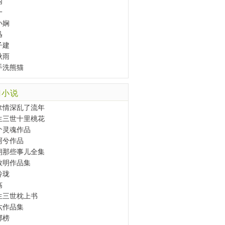
内
一
小娴
迅
子建
秋雨
手洗熊猫
门小说
拿情深乱了流年
生三世十里桃花
个灵魂作品
阿兮作品
朝那些事儿全集
敬明作品集
玲珑
殇
生三世枕上书
六作品集
琊榜