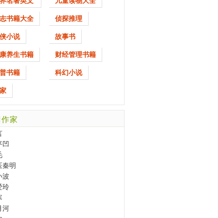
界名著英文
儿童读物大全
志书籍大全
侦探推理
侠小说
故事书
康养生书籍
财经管理书籍
普书籍
科幻小说
家
门作家
言
平凹
毛
医秦明
小波
爱玲
寒
月河