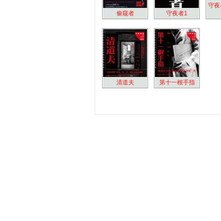
守夜
偷窥者
守夜者1
清道夫
第十一根手指