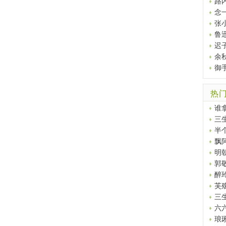
路
念
张
鲁
迟
余
御
热
谁
三
半
飘
明
郭
醉
芙
三
六
琅