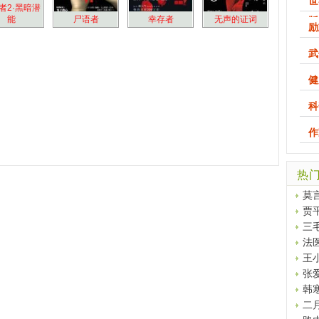
世
者2·黑暗潜
能
尸语者
幸存者
无声的证词
版
励
武
健
科
作
热
莫
贾
三
法
王
张
韩
二