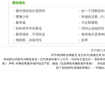
猜你喜欢
最长情的告白是陪伴
好一个清新的冬
懵懂少年
幸福的活着（久
最幸福
与太阳赛跑
轻轻挥手作别再见
待到山花灿烂时
家里很好，不用挂念
有些地方是用来
用刹那，问候浮生
卖琴
关于我们
|
轩宇阅读网,经典散文,名言名句,情感文章,
本站部分内容均为网友发布！仅代表发布者个人行为，与本站立场无关！ 请所有
除！ 声明 :本网站尊重并保护知识产权，根据《信息网络传播权保护条例》，本
犯了您的权利,请速联系我们，一经确认我们