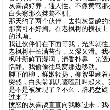
灰喜鹊好养，通人性。不像黄莺那
白头翁那么桀骜不驯。
那天约了两个伙伴，去掏灰喜鹊的
那窝可不好掏。在老枫树的横枝上
的池塘。
我让伙伴们在下面等我，光脚就往
老枫树杆长满苔藓，又湿又滑。我
枫叶新鲜而湿润，清香扑鼻。光透
恬静。我偷偷往鸟窝那边移动。
脚下的柳，鲜嫩轻扬，柳絮里藏着
突然，白头翁叽叽喳喳乱叫起来。
是不是被发现了？不久，群鸦盘旋
过来了。
愤怒的灰喜鹊直直向我啄过来，我