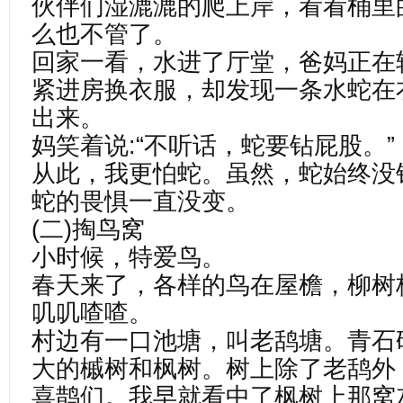
伙伴们湿漉漉的爬上岸，看看桶里
么也不管了。
回家一看，水进了厅堂，爸妈正在
紧进房换衣服，却发现一条水蛇在
出来。
妈笑着说:“不听话，蛇要钻屁股。”
从此，我更怕蛇。虽然，蛇始终没
蛇的畏惧一直没变。
(二)掏鸟窝
小时候，特爱鸟。
春天来了，各样的鸟在屋檐，柳树
叽叽喳喳。
村边有一口池塘，叫老鸹塘。青石
大的槭树和枫树。树上除了老鸹外
喜鹊们。我早就看中了枫树上那窝