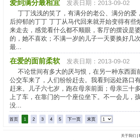
爱到满分最相宜
发表日期：2013-09-02
丁丁浅浅的笑了，有满分的老公、满分的爱，
后抑郁的丁丁 丁丁从马代回来就开始变得有些
来走去，感觉看什么都不顺眼，客厅的摆设是
的，她不喜欢；不满一岁的儿子一天要换好几
最...
在爱的面前柔软
发表日期：2013-09-02
不论世间有多大的厌与恨，在另一种东西面
公交车来了，人们纷纷赶去。我看到远处路口
赶来。儿子六七岁，跑在母亲前面；母亲三十
上了车，在靠门的一个座位坐下。不一会儿，
没...
首页
1
2
3
4
5
下一页
末页
关于我们
|