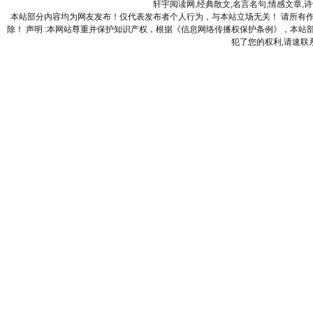
轩宇阅读网,经典散文,名言名句,情感文章,
本站部分内容均为网友发布！仅代表发布者个人行为，与本站立场无关！ 请所有
除！ 声明 :本网站尊重并保护知识产权，根据《信息网络传播权保护条例》，本
犯了您的权利,请速联