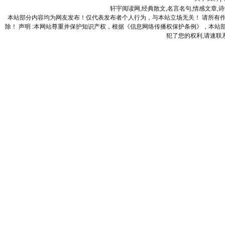
轩宇阅读网,经典散文,名言名句,情感文章,
本站部分内容均为网友发布！仅代表发布者个人行为，与本站立场无关！ 请所有
除！ 声明 :本网站尊重并保护知识产权，根据《信息网络传播权保护条例》，本
犯了您的权利,请速联