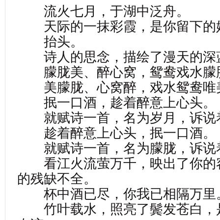
流火七月，于湖中泛舟。
天际的一抹彩霞，是你留下的
抬头。
诗人的思念，描绘了漫天的深
朦胧美、醉心窝，鸳鸯戏水朦
美朦胧、心窝醉，戏水鸳鸯唯
抿一口酒，趁着醉意上心头。
就赋诗一首，名为岁月，诉说
趁着醉意上心头，抿一口酒。
就赋诗一首，名为朦胧，诉说
看江火流萤万千，映出了你的
的残缺不全。
杯中酒已尽，你我已相隔万里
竹叶载水，照亮了鬓发苍白，