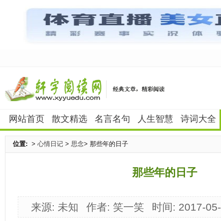
网站首页
散文精选
名言名句
人生智慧
诗词大全
位置:
>
心情日记
>
思念
> 那些年的日子
那些年的日子
来源: 未知
作者: 笑一笑
时间: 2017-05