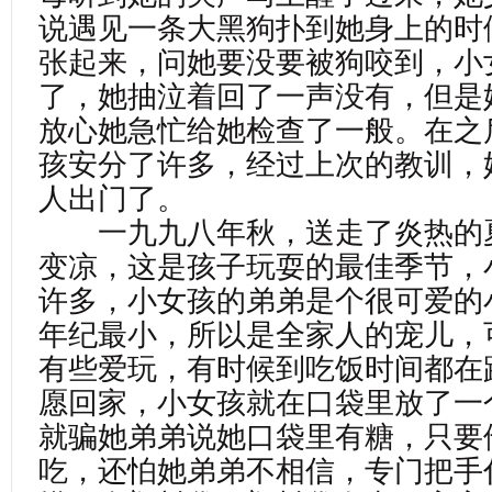
说遇见一条大黑狗扑到她身上的时
张起来，问她要没要被狗咬到，小
了，她抽泣着回了一声没有，但是
放心她急忙给她检查了一般。在之
孩安分了许多，经过上次的教训，
人出门了。
一九九八年秋，送走了炎热的
变凉，这是孩子玩耍的最佳季节，
许多，小女孩的弟弟是个很可爱的
年纪最小，所以是全家人的宠儿，
有些爱玩，有时候到吃饭时间都在
愿回家，小女孩就在口袋里放了一
就骗她弟弟说她口袋里有糖，只要
吃，还怕她弟弟不相信，专门把手