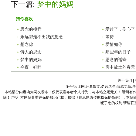
下一篇:
梦中的妈妈
猜你喜欢
思念的模样
爱过了，伤心了
永远都走不出我的想念
等待
想念你
爱情如你
诗人的思念
那些年的日子
梦中的妈妈
思念的遥寄
今夜，好静
雾中故土的春天
关于我们
|
轩宇阅读网,经典散文,名言名句,情感文章,
本站部分内容均为网友发布！仅代表发布者个人行为，与本站立场无关！ 请所有
除！ 声明 :本网站尊重并保护知识产权，根据《信息网络传播权保护条例》，本
犯了您的权利,请速联