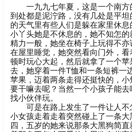
一九九七年夏，这是一个南方
到处都是泥泞路，没有几处是平坦
的天气里有些人们是躲在家里休息
小丫头她是不休息的，她不知怎的
精力一般，她坐在椅子上玩得不亦
在屋里睡觉，她突然看向门外，看
顿时玩心大起，然后就拿了一个苹
去，她穿着一件T恤和一条短裤一
苹果，迈着两条走得还挺快的，小
要干嘛去呢？当然一个小孩子能去
找小伙伴玩。
可是在路上发生了一件让人不
小女孩走着走着突然碰上了一条大
四，五岁的她来说那条大黑狗简直