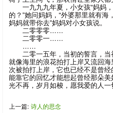
一九九九年夏，小女孩“妈妈，
的？”她问妈妈，“外婆那里就有海
妈妈就带你去”妈妈对小女孩说。
二零零零……
二零零一……
……
二零一五年，当初的誓言，当
就像海里的浪花拍打上岸又流回海
次被拍打上岸，它也已经不是曾经
能靠它的回忆才能想起曾经那朵美
光不再，岁月如梭，愿我爱的人一
上一篇:
诗人的思念