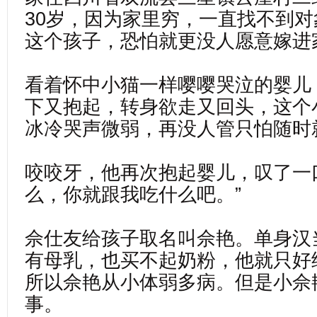
30岁，因为家里穷，一直找不到
这个孩子，恐怕就更没人愿意嫁进
看着怀中小猫一样嘤嘤哭泣的婴儿
下又抱起，转身欲走又回头，这个
冰冷哭声微弱，再没人管只怕随时
咬咬牙，他再次抱起婴儿，叹了一
么，你就跟我吃什么吧。”
佘仕友给孩子取名叫佘艳。单身汉
有母乳，也买不起奶粉，他就只好
所以佘艳从小体弱多病。但是小佘
事。