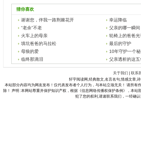
猜你喜欢
谢谢您，伴我一路荆棘花开
幸运降临
“老余”不老
父亲的哪一瞬间
火车上的母亲
轮椅上的爸爸光
世界
填坑爸爸的马拉松
最后的守护
母狼的爱
10年守护一个
临终那滴泪
父亲透析的这五
关于我们
|
联系
轩宇阅读网,经典散文,名言名句,情感文章,
本站部分内容均为网友发布！仅代表发布者个人行为，与本站立场无关！ 请所有
除！ 声明 :本网站尊重并保护知识产权，根据《信息网络传播权保护条例》，本
犯了您的权利,请速联系我们，一经确认我们