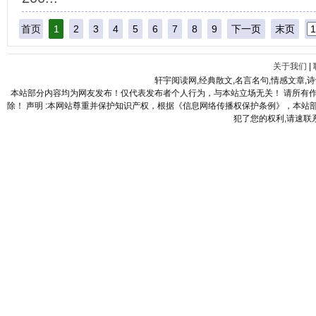
首页
1
2
3
4
5
6
7
8
9
下一页
末页
关于我们
|
轩宇阅读网,经典散文,名言名句,情感文章,
本站部分内容均为网友发布！仅代表发布者个人行为，与本站立场无关！ 请所有
除！ 声明 :本网站尊重并保护知识产权，根据《信息网络传播权保护条例》，本
犯了您的权利,请速联