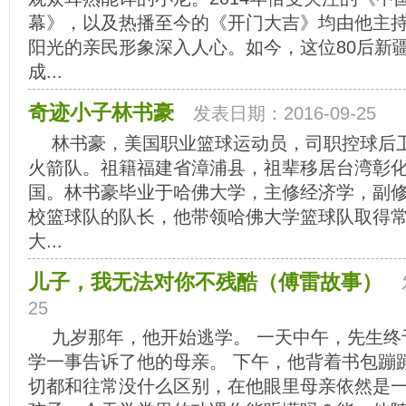
幕》，以及热播至今的《开门大吉》均由他主
阳光的亲民形象深入人心。如今，这位80后新
成...
奇迹小子林书豪
发表日期：2016-09-25
林书豪，美国职业篮球运动员，司职控球后卫
火箭队。祖籍福建省漳浦县，祖辈移居台湾彰化，
国。林书豪毕业于哈佛大学，主修经济学，副
校篮球队的队长，他带领哈佛大学篮球队取得
大...
儿子，我无法对你不残酷（傅雷故事）
25
九岁那年，他开始逃学。 一天中午，先生终
学一事告诉了他的母亲。 下午，他背着书包蹦
切都和往常没什么区别，在他眼里母亲依然是