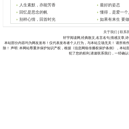
人生素默，亦能芳香
最好的姿态
回忆是思念的帆
懂得，是爱一个
别样心情，回首时光
如果有来生 要
关于我们
|
联系
轩宇阅读网,经典散文,名言名句,情感文章,
本站部分内容均为网友发布！仅代表发布者个人行为，与本站立场无关！ 请所有
除！ 声明 :本网站尊重并保护知识产权，根据《信息网络传播权保护条例》，本
犯了您的权利,请速联系我们，一经确认我们