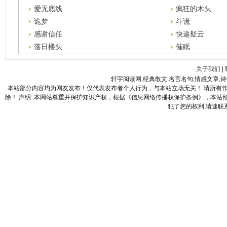
爱无底线
疯狂的木头
诡梦
斗谎
感谢信任
快递疑云
落日楼头
催眠
关于我们
|
轩宇阅读网,经典散文,名言名句,情感文章,
本站部分内容均为网友发布！仅代表发布者个人行为，与本站立场无关！ 请所有
除！ 声明 :本网站尊重并保护知识产权，根据《信息网络传播权保护条例》，本
犯了您的权利,请速联