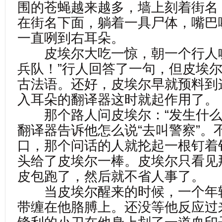
围的苍蝇越来越多，墙上刻着街名：
在街名下面，躺着一具尸体，嘴巴
一直咧到右耳朵。
皮埃尔大吃一惊，朝一个行人喊
兵队！”行人回答了一句，但皮埃
古法语。还好，皮埃尔早就预料到
入耳朵的翻译器这时就起作用了。
那个路人问皮埃尔：“发生什么
翻译器告诉他怎么说“去叫警察”。
口，那个问话的人就抡起一根钉着
头给了皮埃尔一棒。皮埃尔只看见
皮包跑了，然后就不省人事了。
当皮埃尔醒来的时候，一个年
带缠在他胳膊上。还没等他反应过