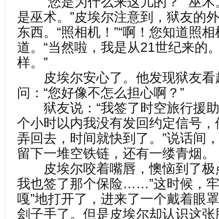
“您是为什么来这儿的？”“巫术。”
是巫术。”皮埃尔注意到，狱友的
东西。“照相机！”“啊！您知道照相
道。“当然啦，我是从21世纪来的。
样。”
皮埃尔安心了。他发现狱友看
问：“您好像不怎么担心啊？”
狱友说：“我签了时空旅行援助
个小时以内我没有发回约定信号，
弄回去，时间就快到了。”说话间
留下一堆空铁链，还有一缕青烟。
皮埃尔咬着嘴唇，懊恼到了极点
我也签了那个保险……”这时候，牢
嘎”地打开了，进来了一个戴着眼
刽子手了。但是皮埃尔却认识这张