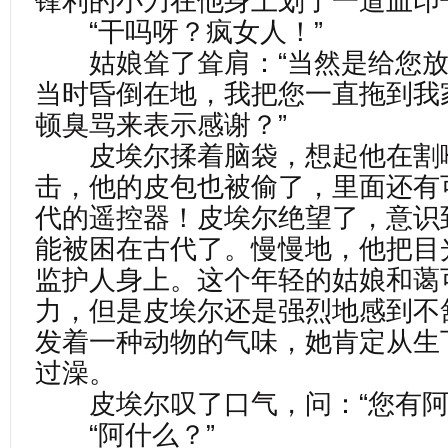
锋利的小刀在他身上划了一道血印
“干吗呀？疯女人！”
姑娘耸了耸肩：“当然是给您放
当时昏倒在地，我把您一直拖到我
顿臭骂来表示感谢？”
皮埃尔揉着脑袋，想起他在割
击，他的皮包也被偷了，里面还有
代的遥控器！皮埃尔绝望了，意识
能被困在古代了。慢慢地，他把目
监护人身上。这个年轻的姑娘和蔼
力，但是皮埃尔还是强烈地感到不
发着一种动物的气味，她肯定从生
过澡。
皮埃尔叹了口气，问：“您有阿
“阿什么？”