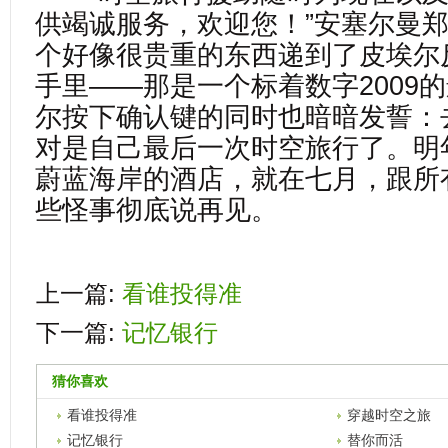
供竭诚服务，欢迎您！”安塞尔曼
个好像很贵重的东西递到了皮埃尔
手里——那是一个标着数字2009
尔按下确认键的同时也暗暗发誓：
对是自己最后一次时空旅行了。明
蔚蓝海岸的酒店，就在七月，跟所
些怪事彻底说再见。
上一篇:
看谁投得准
下一篇:
记忆银行
猜你喜欢
看谁投得准
穿越时空之旅
记忆银行
替你而活