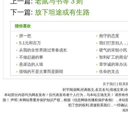
上一篇:
老鼠与书等３则
下一篇:
放下坦途或有生路
猜你喜欢
拼一把
抱守的态度
5.1元和百万
我们打赏别人，
从我的全世界路过青春成长
硬气的宋朝小民
不做赶趟的事
智利矿工的商业
悬崖边的人墙
章学诚的笨办法
值钱的不是古董而是眼睛
生命的支点
关于我们
|
联系
轩宇阅读网,经典散文,名言名句,情感文章,
本站部分内容均为网友发布！仅代表发布者个人行为，与本站立场无关！ 请所有
除！ 声明 :本网站尊重并保护知识产权，根据《信息网络传播权保护条例》，本
犯了您的权利,请速联系我们，一经确认我们
桂I