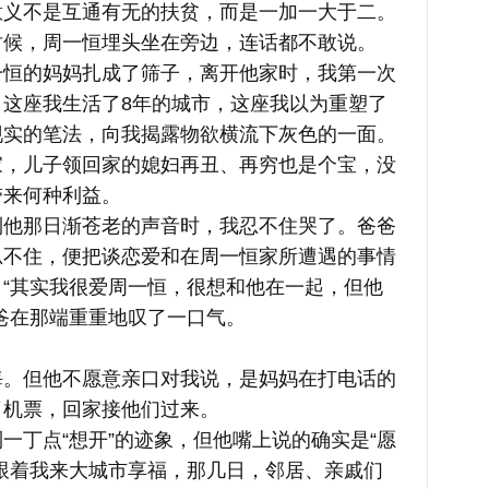
意义不是互通有无的扶贫，而是一加一大于二。
时候，周一恒埋头坐在旁边，连话都不敢说。
的妈妈扎成了筛子，离开他家时，我第一次
这座我生活了8年的城市，这座我以为重塑了
现实的笔法，向我揭露物欲横流下灰色的一面。
儿子领回家的媳妇再丑、再穷也是个宝，没
带来何种利益。
那日渐苍老的声音时，我忍不住哭了。爸爸
忍不住，便把谈恋爱和在周一恒家所遭遇的事情
“其实我很爱周一恒，很想和他在一起，但他
爸在那端重重地叹了一口气。
但他不愿意亲口对我说，是妈妈在打电话的
了机票，回家接他们过来。
丁点“想开”的迹象，但他嘴上说的确实是“愿
跟着我来大城市享福，那几日，邻居、亲戚们