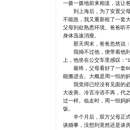
一拨一拨地前来相送，这让
到上海后，为了安置父母的
不能急，我又重新租了一套
父母到处熟悉环境。爸爸听
身体迅速消瘦。
那天周末，爸爸忽然说：“
我拗不过他，便带着他到处
上，他坐在公交车里感叹：“1
最终，父母看好了一套60
能搬进去。大概是周一恒的
我觉得已经没有见面的必要
大改善。冷言冷语不再，代
过一样。临走时，周一恒妈
饭。
半个月后，双方父母正式见
谈婚事，没想到竟然还是谈