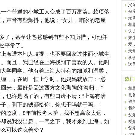
父
个普通的小城工人变成了百万富翁。款项落
被
无
，声音有些颤抖，他说：“女儿，咱家的老屋
相
失
多了，甚至让爸爸感到有些不知所措，可他并
来
爱
稀松平常了。
天
海遭本地人歧视，也不要回家过体面小城生
学
切。而且，我已经在上海找到了喜欢的人。他叫
送
的大学同学。他有着上海人特有的细腻和温柔，
缠，早在周一恒上学时，他妈妈就放言：“必
热门
回来，最好是受过西方文化熏陶的‘海归’。”
相
爸
也许是喝了酒，有些口齿不清：“上海有啥
谁
子，剩下的钱都给你，你想干吗就干吗。”
我
态度，8年前报考大学，我不想离家太远，
父亲
爸却说我没出息，一气之下，我才来到上海，如
爱
父
怎么可以这么善变？
沉