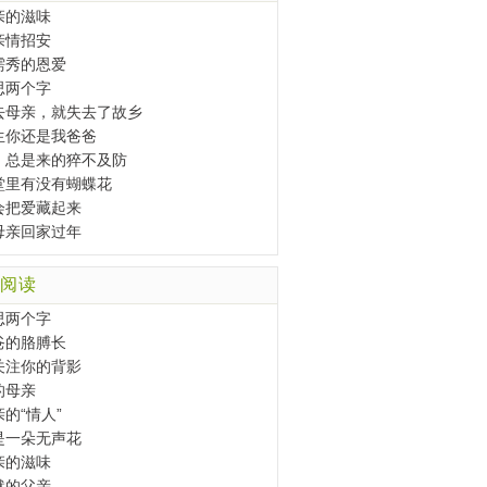
亲的滋味
亲情招安
需秀的恩爱
思两个字
去母亲，就失去了故乡
生你还是我爸爸
，总是来的猝不及防
堂里有没有蝴蝶花
会把爱藏起来
母亲回家过年
阅读
思两个字
爸的胳膊长
关注你的背影
的母亲
的“情人”
是一朵无声花
亲的滋味
默的父亲