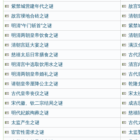
紫禁城营建年代之谜
故宫
故宫墁地合砖之谜
清朝
明清“午门斩首”之谜
紫禁
明清两朝皇帝饮食之谜
清朝
清朝宫廷大宴之谜
满汉
慈禧太后日常膳食之谜
古代
明清宫中选取饮用水之谜
清宫
明清两朝皇帝婚礼之谜
古代
请朝皇帝厘降公主之谜
乾隆
古代皇帝丧仪之谜
宋太
宋代徽、钦二宗结局之谜
成吉
明代妃嫔殉葬之谜
慈禧
太监产生之谜
古代
宦官性需求之谜
太监