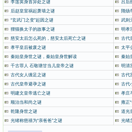
李莲荚身首异处之谜
吕后
后赵皇室祸起萧墙之谜
隋炀
“玄武门之变”起因之谜
武则
狸猫换太子的故事之谜
明孝
慈安太后怎么死的，慈安太后死亡之谜
古代
孝平皇后被废之谜
太平
秦始皇身世之谜，秦始皇身世解读
秦始
千古罪人 石敬瑭甘当儿皇帝之谜
明清
古代女人缠足之谜
古代
古代皇帝避孕之谜
古代
明建文皇帝逃亡之谜
孝庄
顺治当和尚之谜
雍正
乾隆身世之谜
道光
光绪称慈禧为“亲爸爸”之谜
光绪