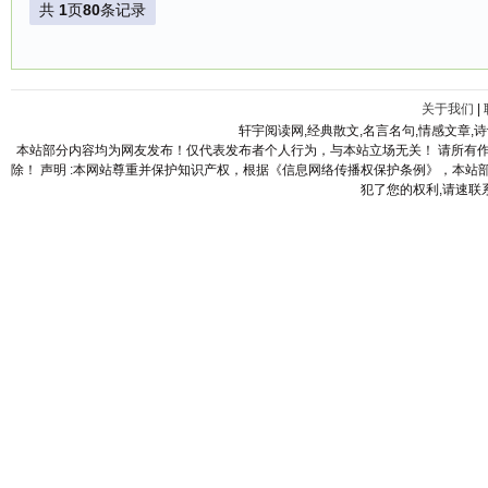
共
1
页
80
条记录
关于我们
|
轩宇阅读网,经典散文,名言名句,情感文章,
本站部分内容均为网友发布！仅代表发布者个人行为，与本站立场无关！ 请所有
除！ 声明 :本网站尊重并保护知识产权，根据《信息网络传播权保护条例》，本
犯了您的权利,请速联