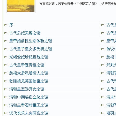
方面感兴趣，只要你翻开《中国宫廷之谜》，这些历史
序
古代
古代后妃美容之谜
古代
皇帝婚前性生话体验之谜
皇帝
古代皇子皇女多夭折之谜
传说
光绪爱妃珍妃容貌之谜
慈禧
古代皇帝逛青楼之谜
武则
慈禧太后私通情人之谜
清朝
乾隆接见英国使臣之谜
古代
清朝皇室选秀女之谜
古代
清朝中期秘密立储之谜
清末
清朝皇帝召对臣工之谜
清朝
汉代长乐未央两宫之谜
项羽