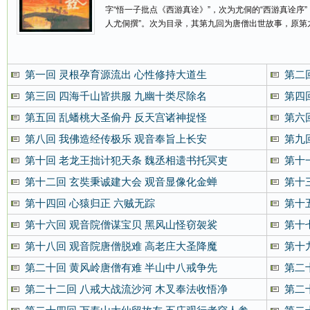
字“悟一子批点《西游真诠》”，次为尤侗的“西游真诠序”
人尤侗撰”。次为目录，其第九回为唐僧出世故事，原第
第一回 灵根孕育源流出 心性修持大道生
第二
第三回 四海千山皆拱服 九幽十类尽除名
第四
第五回 乱蟠桃大圣偷丹 反天宫诸神捉怪
第六
第八回 我佛造经传极乐 观音奉旨上长安
第九
第十回 老龙王拙计犯天条 魏丞相遗书托冥吏
第十
第十二回 玄奘秉诚建大会 观音显像化金蝉
第十
第十四回 心猿归正 六贼无踪
第十
第十六回 观音院僧谋宝贝 黑风山怪窃袈裟
第十
第十八回 观音院唐僧脱难 高老庄大圣降魔
第十
第二十回 黄风岭唐僧有难 半山中八戒争先
第二
第二十二回 八戒大战流沙河 木叉奉法收悟净
第二