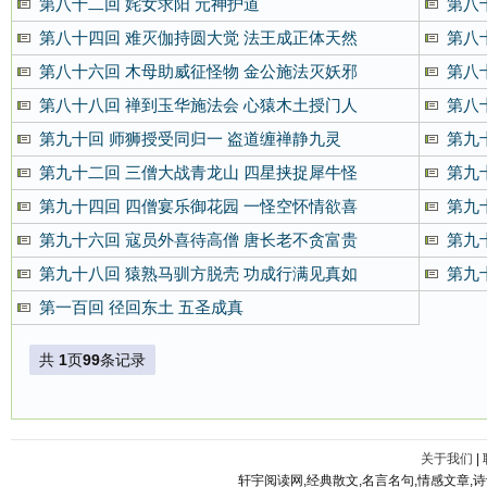
第八十二回 姹女求阳 元神护道
第八
第八十四回 难灭伽持圆大觉 法王成正体天然
第八
第八十六回 木母助威征怪物 金公施法灭妖邪
第八
第八十八回 禅到玉华施法会 心猿木土授门人
第八
第九十回 师狮授受同归一 盗道缠禅静九灵
第九
第九十二回 三僧大战青龙山 四星挟捉犀牛怪
第九
第九十四回 四僧宴乐御花园 一怪空怀情欲喜
第九
第九十六回 寇员外喜待高僧 唐长老不贪富贵
第九
第九十八回 猿熟马驯方脱壳 功成行满见真如
第九
第一百回 径回东土 五圣成真
共
1
页
99
条记录
关于我们
|
轩宇阅读网,经典散文,名言名句,情感文章,