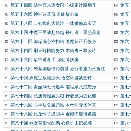
第五十四回 法性西来逢女国 心猿定计脱烟花
第五
第五十六回 神狂诛草寇 道昧放心猿
第五
第五十八回 二心搅乱大乾坤 一体难修真寂灭
第五
第六十回 牛魔王罢战赴华筵 孙行者二调芭蕉扇
第六
第六十二回 涤垢洗心惟扫塔 缚魔归正乃修身
第六
第六十四回 荆束岭悟能努力 木仙庵三藏谈诗
第六
第六十六回 诸神遭毒手 弥勒缚妖魔
第六
第六十八回 朱紫国唐僧论前世 孙行者施为三折肱
第六
第七十回 妖魔宝放烟沙火 悟空计盗紫金铃
第七
第七十二回 盘丝洞七情迷本 濯垢泉八戒忘形
第七
第七十四回 长庚传报魔头狠 行者施为变化能
第七
第七十六回 心神居舍魔归性 木母同降怪体真
第七
第七十八回 比丘怜子遣阴神 金殿识魔谈道德
第七
第八十回 姹女育阳求配偶 心猿护主识妖邪
第八