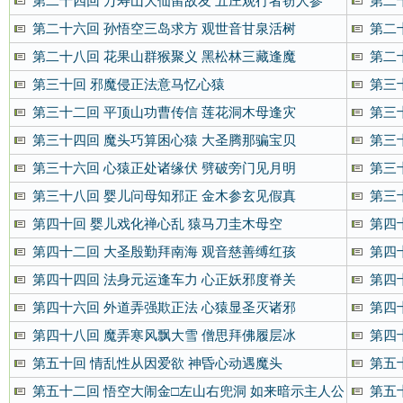
第二十四回 万寿山大仙留故友 五庄观行者窃人参
第二
第二十六回 孙悟空三岛求方 观世音甘泉活树
第二
第二十八回 花果山群猴聚义 黑松林三藏逢魔
第二
第三十回 邪魔侵正法意马忆心猿
第三
第三十二回 平顶山功曹传信 莲花洞木母逢灾
第三
第三十四回 魔头巧算困心猿 大圣腾那骗宝贝
第三
第三十六回 心猿正处诸缘伏 劈破旁门见月明
第三
第三十八回 婴儿问母知邪正 金木参玄见假真
第三
第四十回 婴儿戏化禅心乱 猿马刀圭木母空
第四
第四十二回 大圣殷勤拜南海 观音慈善缚红孩
第四
第四十四回 法身元运逢车力 心正妖邪度脊关
第四
第四十六回 外道弄强欺正法 心猿显圣灭诸邪
第四
第四十八回 魔弄寒风飘大雪 僧思拜佛履层冰
第四
第五十回 情乱性从因爱欲 神昏心动遇魔头
第五
第五十二回 悟空大闹金□左山右兜洞 如来暗示主人公
第五