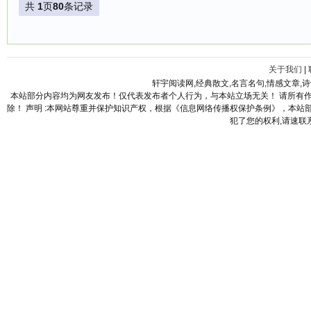
共
1
页
80
条记录
关于我们
|
轩宇阅读网,经典散文,名言名句,情感文章,
本站部分内容均为网友发布！仅代表发布者个人行为，与本站立场无关！ 请所有
除！ 声明 :本网站尊重并保护知识产权，根据《信息网络传播权保护条例》，本
犯了您的权利,请速联