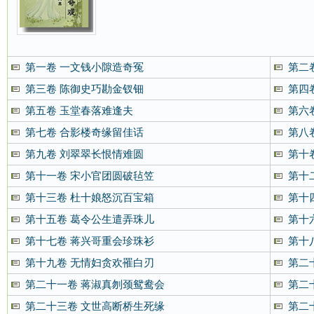
第一卷 一文钱小隙造奇冤
第二
第三卷 陈御史巧勘金钗钿
第四
第五卷 玉堂春落难逢夫
第六
第七卷 合影楼奇缘留佳话
第八
第九卷 刘翠翠长恨情难圆
第十
第十一卷 宋小官团圆破毡笠
第十
第十三卷 杜十娘怒沉百宝箱
第十
第十五卷 葛令公生遣弄珠儿
第十
第十七卷 蒋兴哥重会珍珠衫
第十
第十九卷 无情妇贪欢罹白刃
第二
第二十一卷 蒋淑真刎颈鸳鸯会
第二
第二十三卷 文世高断桥生死缘
第二