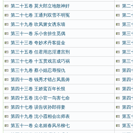
第二十五卷 莫大郎立地散神奸
第二
第二十七卷 王通判双雪不明冤
第二
第二十九卷 吹凤箫女诱东墙
第三
第三十一卷 乐小舍拚生觅偶
第三
第三十三卷 夸妙术丹客提金
第三
第三十五卷 任君用恣淫遭宫刑
第三
第三十七卷 十五贯戏言成巧祸
第三
第三十九卷 蔡小姐忍辱报仇
第四
第四十一卷 钱秀才错占凤凰俦
第四
第四十三卷 王娇鸾百年长恨
第四
第四十五卷 沈小官一鸟害七命
第四
第四十七卷 误告状孙郎得妻
第四
第四十九卷 沈小霞相会出师表
第五
第五十一卷 众名姬春风吊柳七
第五