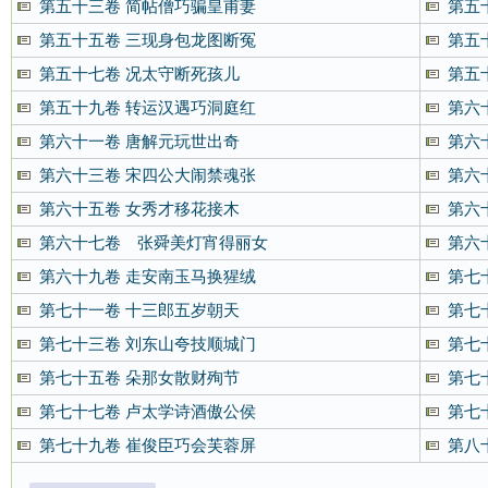
第五十三卷 简帖僧巧骗皇甫妻
第五
第五十五卷 三现身包龙图断冤
第五
第五十七卷 况太守断死孩儿
第五
第五十九卷 转运汉遇巧洞庭红
第六
第六十一卷 唐解元玩世出奇
第六
第六十三卷 宋四公大闹禁魂张
第六
第六十五卷 女秀才移花接木
第六
第六十七卷 张舜美灯宵得丽女
第六
第六十九卷 走安南玉马换猩绒
第七
第七十一卷 十三郎五岁朝天
第七
第七十三卷 刘东山夸技顺城门
第七
第七十五卷 朵那女散财殉节
第七
第七十七卷 卢太学诗酒傲公侯
第七
第七十九卷 崔俊臣巧会芙蓉屏
第八