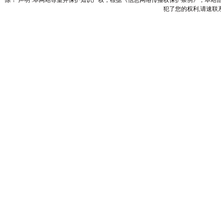
除！ 声明 :本网站尊重并保护知识产权，根据《信息网络传播权保护条例》，本
犯了您的权利,请速联