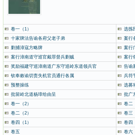
卷一（1）
选拣
十家牌法告谕各府父老子弟
案行
剿捕漳寇方略牌
案行
案行漳南道守巡官戴罪督兵剿贼
案行
奖励福建守巡漳南道广东守巡岭东道领兵官
告谕
钦奉敕谕切责失机官员通行各属
兵符
预整操练
选募
批留岭北道杨璋给由呈
批广
卷一（2）
卷二
卷二（2）
卷三
卷四（1）
卷四
卷五
卷六