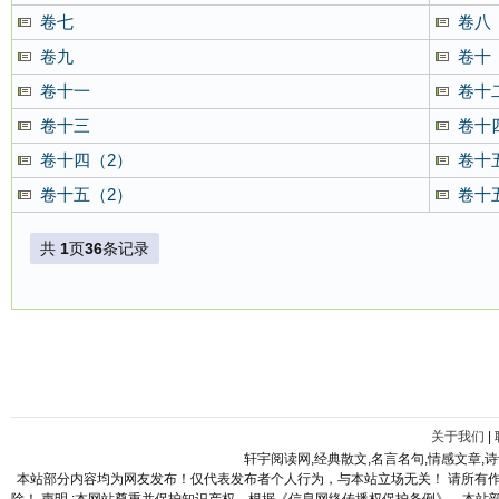
卷七
卷八
卷九
卷十
卷十一
卷十
卷十三
卷十
卷十四（2）
卷十
卷十五（2）
卷十
共
1
页
36
条记录
关于我们
|
轩宇阅读网,经典散文,名言名句,情感文章,
本站部分内容均为网友发布！仅代表发布者个人行为，与本站立场无关！ 请所有