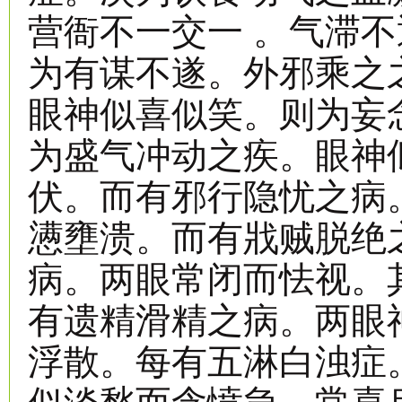
营衙不一交一 。气滞
为有谋不遂。外邪乘之
眼神似喜似笑。则为妄
为盛气冲动之疾。眼神
伏。而有邪行隐忧之病
懑壅溃。而有戕贼脱绝
病。两眼常闭而怯视。
有遗精滑精之病。两眼
浮散。每有五淋白浊症