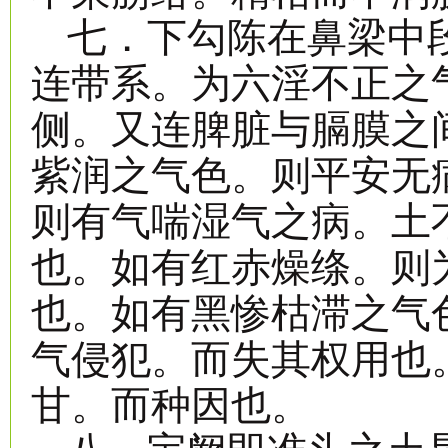
七．下勾陈在鼻梁中
连带系。为六淫不正之
侧。又连脾脏与膈膜之
紫润之气色。则平安无
则有气喘湿气之病。土
也。如有红赤燥绦。则
也。如有黑惨枯滞之气
气侵犯。而失其权用也
甘。而种因也。