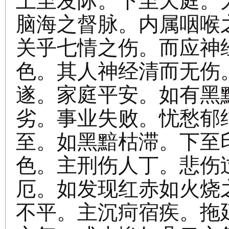
上至发际。下至天庭。
脑海之督脉。内属咽喉
关乎七情之伤。而应神
色。其人神经清而无伤
遂。家庭平安。如有黑
劣。事业失败。忧愁郁
至。如黑黯枯滞。下至
色。主刑伤人丁。悲伤
厄。如发现红赤如火烧
不平。主沉疴宿疾。拖