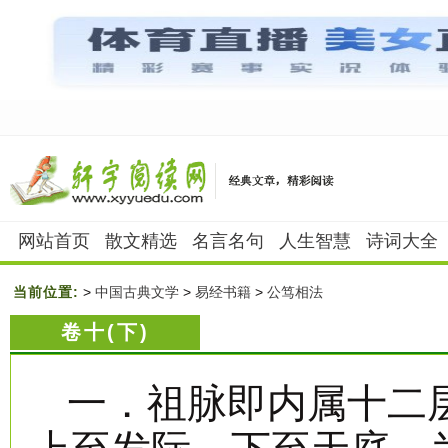
网站首页
散文精选
名言名句
人生智慧
诗词大全
当前位置:
>
中国古典文学
>
易经书籍
>
公笃相法
卷十(下)
一．祖脉即内属十二