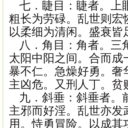
七．睫目：睫者。上
粗长为劳碌。乱世则宏
以柔细为清闲。盛衰皆
八．角目：角者。三
太阳中阳之间。合而成
暴不仁。急燥好勇。奢
主凶危。又刑人丁。贫
九．斜垂：斜垂者。
主邪而好淫。乱世亦发
用。恃勇冒险。以成其