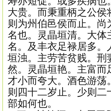
寿亦短促。或多疾病也
大贵。而秉重柄之公侯
则为州伯邑侯而止。尚
名也。灵晶垣清。大体
名。及丰衣足禄居多。
垣浊。主劳苦贫贱。刑
然。灵晶垣艳。主富而
才小而夸大。酒色游荡
则四十二岁止。少则二
部如何也。