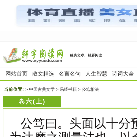
网站首页
散文精选
名言名句
人生智慧
诗词大全
当前位置:
>
中国古典文学
>
易经书籍
>
公笃相法
卷六(上)
公笃曰。头面以十分