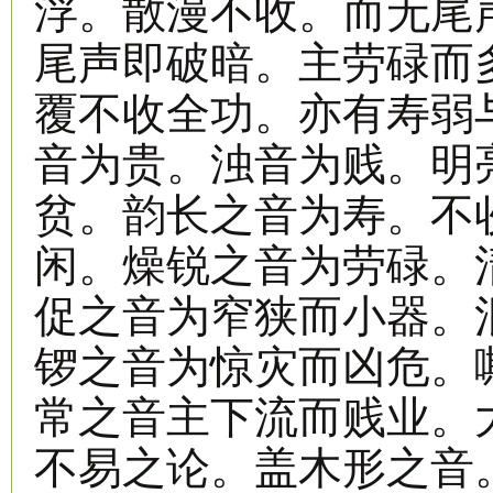
浮。散漫不收。而无尾
尾声即破暗。主劳碌而
覆不收全功。亦有寿弱
音为贵。浊音为贱。明
贫。韵长之音为寿。不
闲。燥锐之音为劳碌。
促之音为窄狭而小器。
锣之音为惊灾而凶危。
常之音主下流而贱业。
不易之论。盖木形之音