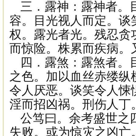
三．露神：露神者。
容。目光视人而定。谈
权。露光者光。残忍贪
而惊险。株累而疾病。
四．露煞：露煞者。
之色。加以血丝赤缕纵
令人厌恶。谈笑令人悚
淫而招凶祸。刑伤人丁
公笃曰。余考盛世之
失败。或为惊灾之凶亡