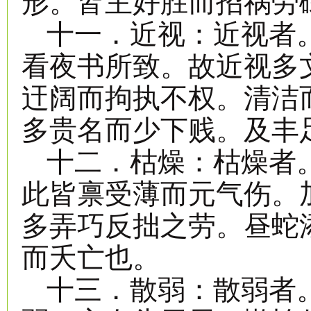
形。皆主好胜而招祸劳
十一．近视：近视者
看夜书所致。故近视多
迀阔而拘执不权。清洁
多贵名而少下贱。及丰
十二．枯燥：枯燥者
此皆禀受薄而元气伤。
多弄巧反拙之劳。昼蛇
而夭亡也。
十三．散弱：散弱者