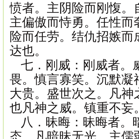
愤者。主阴险而刚愎。
主偏傲而恃勇。任性而
险而任劳。结仇招嫉而
达也。
七．刚威：刚威者。
畏。慎言寡笑。沉默凝
大贵。盛世次之。凡神
也凡神之威。镇重不妄
八．昧晦：昧晦者。
态。凡暗昧无光。主儒