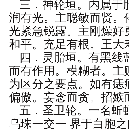
三．神轮垣。内属于
润有光。主聪敏而贤。
光紧急锐露。主刚燥好
和平。充足有根。王大
四．灵胎垣。有黑线
而有作用。模糊者。主
为区分之要点。如有痣
偏傲。妄念而贪。招嫉
五．圣卫轮。一名蚯
乌珠一交一 界于白胞