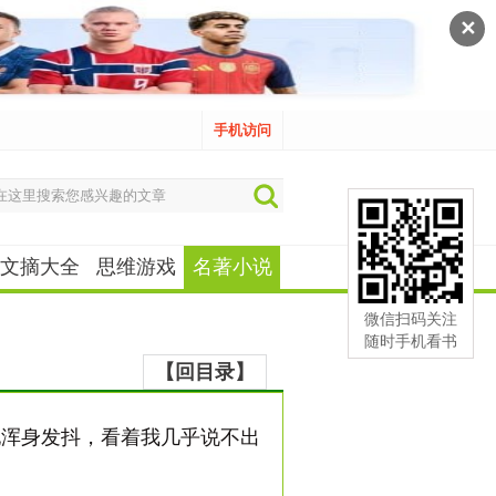
✕
手机访问
文摘大全
思维游戏
名著小说
微信扫码关注
随时手机看书
【回目录】
他浑身发抖，看着我几乎说不出