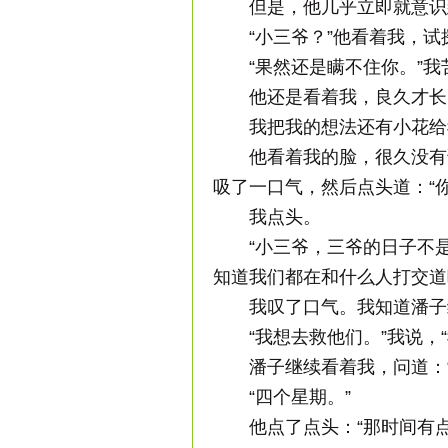
但是，他几乎立即就意识
“小三爷？”他看着我，
“果然还是瞒不住你。”我
他还是看着我，良久才长
我把我的想法还有小花给
他看着我的脸，很久没有
吸了一口气，然后点头道：“
我点头。
“小三爷，三爷的日子不
知道我们都在和什么人打交道
我叹了口气。我知道潘子
“我想去救他们。”我说
潘子继续看着我，问道：
“四个星期。”
他点了点头：“那时间有