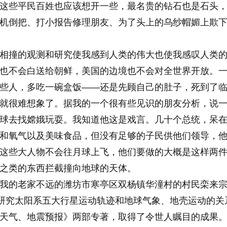
这些平民百姓也应该想开一些，最名贵的钻石也是石头
机倒把、打小报告修理朋友、为了头上的乌纱帽媚上欺
撞的观测和研究使我感到人类的伟大也使我感叹人类的
也不会白送给朝鲜，美国的边境也不会对全世界开放。
些人，多吃一碗盒饭——还是先顾自己的肚子，死到了
就很难想象了。据我的一个很有些见识的朋友分析，说
球去找嫦娥玩耍。我知道他这是戏言。几十个总统，呆
和氧气以及美味食品，但没有足够的子民供他们领导，
这些大人物不会往月球上飞，他们要做的大概是这样两
之类的东西拦截撞向地球的天体。
的老家不远的潍坊市寒亭区双杨镇华潼村的村民栾来宗
力研究太阳系五大行星运动轨迹和地球气象、地壳运动的
天气、地震预报》两部专著，取得了令世人瞩目的成果