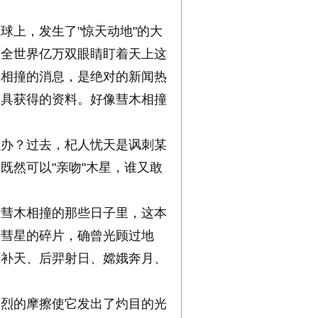
上，发生了"惊天动地"的大
，全世界亿万双眼睛盯着天上这
木相撞的消息，是绝对的新闻热
工具获得的资料。好像彗木相撞
办？过去，杞人忧天是讽刺某
既然可以"亲吻"木星，谁又敢
彗木相撞的那些日子里，这本
者彗星的碎片，确曾光顾过地
娲补天、后羿射日、嫦娥奔月、
烈的摩擦使它发出了灼目的光