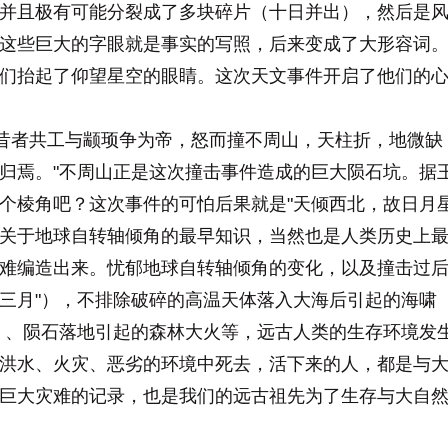
并且极有可能分裂成了多块碎片（十日并出），然后是
这些巨大的字眼就是事实的写照，后来变成了大形容词
们抬起了仰望星空的眼睛。这次天文事件开启了他们的
昔者共工与颛顼争为帝，怒而撞不周山，天柱折，地微缺
归焉。"不周山正是这次撞击事件造成的巨大陨石坑。据王
个棱角吧？这次事件的可怕后果就是"天倾西北，故日月
关于地球自转轴倾角的最早知识，当然也是人类历史上
难编造出来。忧郁地球自转轴倾角的变化，以及撞击过后
三月"），不排除破碎的高温天体落入大海后引起的海啸
）、陨石落地引起的森林大火等，远古人类的生存环境发
洪水、火灾、恶劣的环境中死去，活下来的人，都是与
巨大灾难的记录，也是我们的远古祖先为了生存与大自