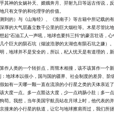
乎其神的女娲补天、嫦娥奔月、羿射九日等远古传说，
地只有文学的和伦理学的价值。
到的）与《山海经》、《淮南子》等古籍中所记载的有
深厚的大气层矗立数千公里的巨大烟柱等。木星尽管比
想起"石油工人一声吼，地球也要抖三抖"的豪言壮语，
几个巨大的陨石坑（烟波浩渺的太湖也有陨石坑之嫌）
明，地球并不是安全的，所以，杞人忧天是有道理的，
作人类的一个转折点，而彗木相撞，该不该算作一个新
到：地球本以很小，国与国的疆界、社会制度的差异、阶
假如有一天哪一颗一直在流浪的小行星之类的天体亲近
该大度一点。多一点豁达大度，少一点鸡肠小肚；多一
狗苟。我想，当年美国宇航员站在月球上时，他代表的并
京撞来的小行星的轨道，让它与地球擦肩而过，我们所