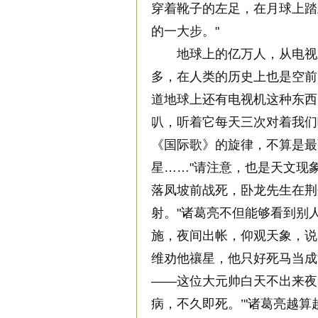
穿着靴子的左足，在月球上踏
的一大步。"
地球上的亿万人，从电视上
多，在人类的历史上也是空前
道地球上还有电视机这种东西
叭，听着它每天三次对着我们
《国际歌》的旋律，不算是最
星……"请注意，也是天文现
落凤坡前战死，卧龙先生在荆
射。"诸葛亮不但能够看到别
施，夜间出帐，仰观天象，说
维劝他禳星，他只好死马当成
——这位大元帅白天不出来夜
病，不久即死。’"诸葛亮越