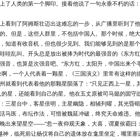
上了人类的第一个脚印。接着他说了一句永垂不朽的话：
看到了阿姆斯壮迈出这难忘的一步，从广播里听到了他
的。但是，这些人群里，不包括中国人。那个时候，绝
，知道有收音机，但也很少见到。我们能够见到的是那
哇哇乱叫。开头总是放出被捧为时代的最强音的《东方
强音，也算是次强音吧。"东方红，太阳升，中国出来个
象啊，一个人代表着一颗星，《三国演义》里常有这样的
州就看到代表着他的那颗星陨落了："只见正西上一星，
人的星，还能看到自己的星。他在五丈原被司马懿的固守
：三星台中，客星倍明，主星幽隐，相辅列曜，其光昏暗
活马医，布坛作法，可惜被魏延冲破，终究天命难违。
晚出来望星空——"忽一夜仰观天象，大喜，谓夏侯霸曰：
算越神，临死前让杨仪将自己的遗体放在龛里坐定，嘴里塞