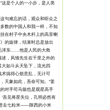
"这是个人的一小步，是人类
这句难忘的话，观众和听众之
大多数的中国人和我一样，不知
个挂在村子中央木杆上的高音喇
红》的旋律，结束时总是放出
毛泽东……他是人民的大救
描述，风雏先生在千里之外的
其大如斗从天坠下，流光四
战术搞得心烦意乱，无计可
，天象如此，吾命可知。"姜
他的对手司马懿也是观星高手
‘吾见将星失位，孔明必然有
进去七粒米——陕西的小米