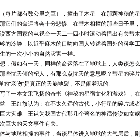
每片都有数公里之巨），撞击了木星。在那颗神秘的星球
那它们的命运将会十分悲惨。在彗木相撞的那些日子里
说西方国家的电视台一天二十四小时滚动着播出有关彗
够的冷静，以近乎麻木的口吻向国人转述着国外的科学
生的一次小小的自然灾害一样。
，假如有一天，同样的命运落在了地球上，人类该怎么
那些忧天倾的杞人，有那么点忧天的意思呢？彗星的碎片
样的"亲吻"是真正的天崩地裂，不是闹着玩的。
了一本文采飞扬的奇书《神秘的星宿文化和游戏》，在
益。王红旗认为：在不太久远的古代，小行星的碎片或
巨大灾难。王认为我国古代那几个著名的神话传说如女
次巨大的天文事件有关。
与地球相撞的事件，当该星体进入地球的大气层后，剧