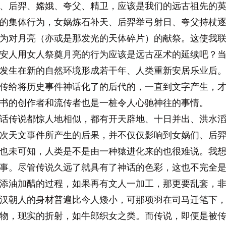
后羿、嫦娥、夸父、精卫，应该是我们的远古祖先的英
的集体行为，女娲炼石补天、后羿举弓射日、夸父持杖
为对月亮（亦或是那发光的天体碎片）的献祭。这使我
安人用女人祭奠月亮的行为应该是远古巫术的延续吧？
发生在新的自然环境形成若干年、人类重新安居乐业后
传给将历史事件神话化了的后代的，一直到文字产生，
书的创作者和流传者也是一桩令人心驰神往的事情。
传说都惊人地相似，都有开天辟地、十日并出、洪水滔
次天文事件所产生的后果，并不仅仅影响到女娲们、后
也未可知，人类是不是由一种猿进化来的也很难说。我想
事。尽管传说久远了就具有了神话的色彩，这也不完全
添油加醋的过程，如果再有文人一加工，那更要乱套，
汉朝人的身材普遍比今人矮小，可那项羽在司马迁笔下
物，现实的折射，如牛郎织女之类。而传说，即便是被