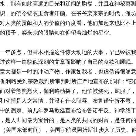
水，能有如此高远的目光和辽阔的胸襟，并且在神秘莫
识，的确令锦衣玉食者汗颜。在爷爷栾来宗的时代，潍
对人类的贡献和人的价值的角度看，他们加起来也比不
的顶子，栾来宗的眼睛却在仰望着灿烂的星空。
年多点，但彗木相撞这件惊天动地的大事，早已经被我
过这样一篇貌似深刻的文章而影响了自己的食欲和睡眠
章大都是一时的冲动产物，作家如我者，也虚伪得很够
人伽利略受到宗教裁判所审判时所庄严地宣布的那样："它仍
面对着熊熊烈火，伽利略动摇了。他怕被烧死，屈服了
和动摇是人之常情，并没有什么耻辱。布鲁诺宁折不弯
中的翘楚。前几年罗马教廷宣布给布鲁诺平反。神学终
，是人世间最为宝贵的，是人类的共同的财富，是任何
56分（美国东部时间），美国宇航员阿姆斯壮步入了历史。