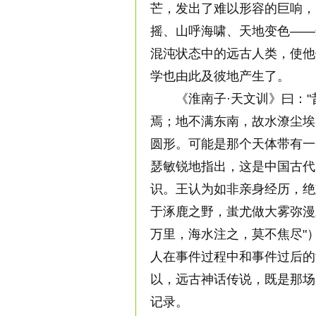
芒，发出了难以形容的巨响，
摇、山呼海啸、天地变色——
混沌状态中的远古人类，使他
学也由此及彼地产生了。
《淮南子·天文训》曰："
焉；地不满东南，故水潦尘埃
圆形。可能是那个天体带有一
瑟敏锐地指出，这是中国古代
识。王认为如非亲身经历，绝
于涿鹿之野，蚩尤做大雾弥漫
万里，海水注之，莫不焦尽"
人在事件过程中和事件过后的
以，远古神话传说，既是那场
记录。