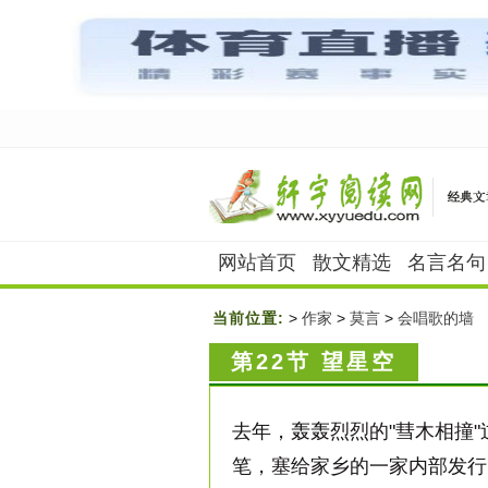
网站首页
散文精选
名言名句
当前位置:
>
作家
>
莫言
>
会唱歌的墙
第22节 望星空
去年，轰轰烈烈的"彗木相撞
笔，塞给家乡的一家内部发行