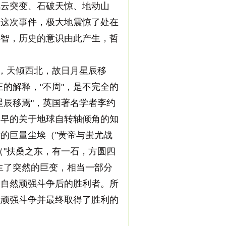
风云突变、石破天惊、地动山
。这次事件，极大地震惊了处在
心智，历史的意识由此产生，哲
，天倾西北，故日月星辰移
的解释，"不周"，是不完全的
星辰移焉"，英国著名学者李约
最早的关于地球自转轴倾角的知
的巨量尘埃（"黄帝与蚩尤战
（"扶桑之东，有一石，方圆四
生了突然的巨变，相当一部分
大自然顽强斗争后的胜利者。所
然顽强斗争并最终取得了胜利的