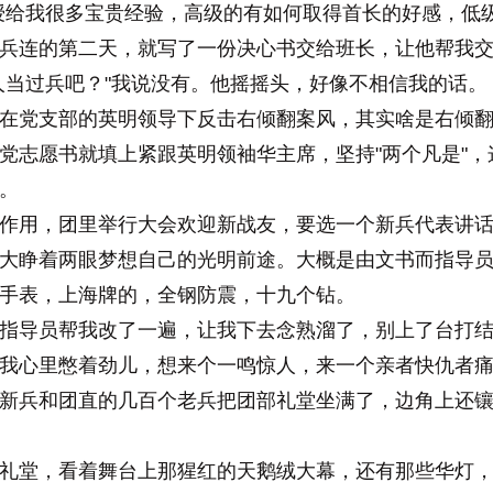
授给我很多宝贵经验，高级的有如何取得首长的好感，低
连的第二天，就写了一份决心书交给班长，让他帮我交
人当过兵吧？"我说没有。他摇摇头，好像不相信我的话。
党支部的英明领导下反击右倾翻案风，其实啥是右倾翻
党志愿书就填上紧跟英明领袖华主席，坚持"两个凡是"
。
用，团里举行大会欢迎新战友，要选一个新兵代表讲话
大睁着两眼梦想自己的光明前途。大概是由文书而指导
手表，上海牌的，全钢防震，十九个钻。
导员帮我改了一遍，让我下去念熟溜了，别上了台打结
我心里憋着劲儿，想来个一鸣惊人，来一个亲者快仇者
兵和团直的几百个老兵把团部礼堂坐满了，边角上还镶
堂，看着舞台上那猩红的天鹅绒大幕，还有那些华灯，