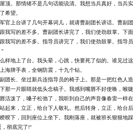
屋顶。那情绪不是几句话能说清。我想当兵真好，当兵实
了希望。
官上台讲了几句开幕词儿，就请曹副团长讲话。曹副团
跟我写的差不多。曹副团长讲完了，我们使劲鼓掌。下
跟我写的差不多。指导员讲完了，我们使劲鼓掌。指导
"
样地上了台。我头晕，心跳，快要死了似的。谁见过这
上海牌手表，全钢防震，十九个钻。
团长、坐过新兵连指导员的椅子上。那是一把红色人造
下那一片眼睛就低头念稿子。我感到嘴唇不好使唤，喉
唇活泼了，嗓子松弛了，我听到自己的声音像春雷一样
站起来，立正，给台下人敬礼。然后转身，立正，给台
睽暌下，回到座位上坐下。我刚落座，就被班长狠狠地
，彻底完了!"