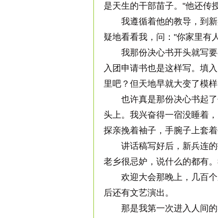
是天生的干部苗子。"他还传
我遵循着他的教导，到新兵
疑地看看我，问："你家里有
我那份决心书开头就写要在
入团申请书也是这样写。填入
里吧？但天地早就大变了模样
也许真是那份决心书起了作
头上。我兴奋得一宿没睡着，
探亲挽着袖子，手腕子上套着
讲话稿写好后，新兵连的指
老乡很忌妒，说什么的都有。
欢迎大会那晚上，几百个新
后还有文艺演出。
那是我第一次进入人间的礼