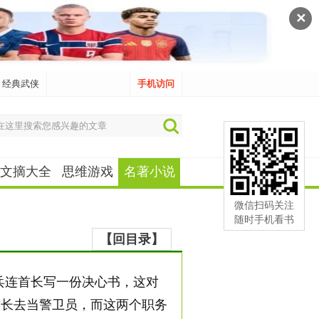
✕
经典武侠
手机访问
文摘大全
思维游戏
名著小说
微信扫码关注
随时手机看书
【回目录】
兵连首长写一份决心书，这对
首长去当警卫员，而这两个职务