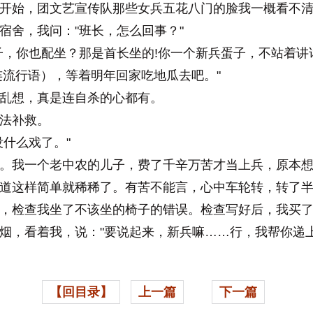
始，团文艺宣传队那些女兵五花八门的脸我一概看不清
舍，我问："班长，怎么回事？"
，你也配坐？那是首长坐的!你一个新兵蛋子，不站着讲
连流行语），等着明年回家吃地瓜去吧。"
想，真是连自杀的心都有。
法补救。
什么戏了。"
我一个老中农的儿子，费了千辛万苦才当上兵，原本想
道这样简单就稀稀了。有苦不能言，心中车轮转，转了
，检查我坐了不该坐的椅子的错误。检查写好后，我买
烟，看着我，说："要说起来，新兵嘛……行，我帮你递上
【回目录】
上一篇
下一篇