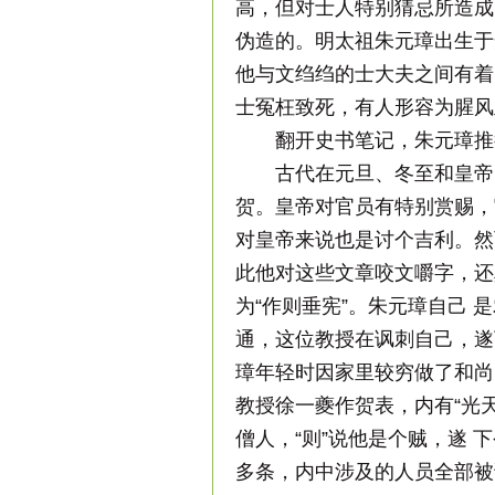
高，但对士人特别猜忌所造成
伪造的。明太祖朱元璋出生于
他与文绉绉的士大夫之间有着
士冤枉致死，有人形容为腥风
翻开史书笔记，朱元璋推
古代在元旦、冬至和皇帝
贺。皇帝对官员有特别赏赐，
对皇帝来说也是讨个吉利。然
此他对这些文章咬文嚼字，还
为“作则垂宪”。朱元璋自己 
通，这位教授在讽刺自己，遂
璋年轻时因家里较穷做了和尚
教授徐一夔作贺表，内有“光天
僧人，“则”说他是个贼，遂
多条，内中涉及的人员全部被