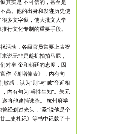
狱其实是 不可信的，甚至是
准不高。他的出身和发迹历史使
了很多文字狱，使大批文人学
璋推行文化专制的重要手段。
庆祝活动，各级官员常要上表祝
面来说无非是趁机拍拍马屁，
们对皇 帝和朝廷的态度，因
长官作《谢增俸表》，内有句
敏感，认为“则”与“贼”音近相
，内有句为“睿性生知”。朱元
，遂将他逮捕诛杀。 杭州府学
他曾经剃过光头，“圣”说他是个
《廿二史札记》等书中记载了十