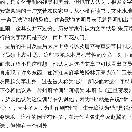
的，是文化专制的残暴和黑暗。但也有人认为，很多文字
安徽凤陽的一户贫苦农民家里，从小没有读书，文化水
 一条无法弥补的裂痕。这条裂痕的明显表现就是明初出
血雨，这其实并不过分。历史学家们认为文字狱是 朱元
行的文字狱真是不少，而且五花八门。
、皇后的生日及皇后太后上尊号以及册立等重要节日和
官员须上表谢 恩。这些表笺原本是礼节性的文章，对下
而朱元璋不是这样想，他认为从这些文章里可以看出官员
真发现了许多东西。如浙江某府学教授林元亮为海门卫
是农民起义军出身，过去被人称为“贼”，所以他对这个字特别
下令将他诛杀。常州府学训导蒋镇为 本府作《正旦贺表》
，所以他认为这位训导在讥讽他，因为“生”就是在说“僧”
之下，天生圣人，为世作则”等句，朱元璋认为“光”是说
 下令诛杀。这样的例子有许多，在清代著名史学家赵翼的
诛，但惟有一个例外。