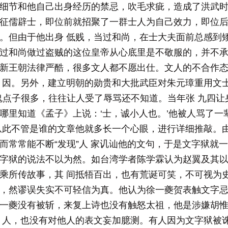
细节和他自己出身经历的禁忌，吹毛求疵，造成了洪武
征儒辟士，即位前就招聚了一群士人为自己效力，即位
。但由于他出身 低贱，当过和尚，在士大夫面前总感到
过和尚做过盗贼的这位皇帝从心底里是不敬服的，并不承
新王朝法律严酷，很多文人都不愿出仕。文人的不合作
 因。另外，建立明朝的勋贵和大批武臣对朱元璋重用文
鬼点子很多，往往让人受了辱骂还不知道。当年张 九四
哪里知道《孟子》上说：‘士，诚小人也。’他被人骂了一
从此不管是谁的文章他就多长一个心眼，进行详细推敲。
而常常能不断“发现”人 家讥讪他的文句，于是文字狱就
字狱的说法不以为然。如台湾学者陈学霖认为赵翼及其
乘所传故事，其 间抵牾百出，也有荒诞可笑，不可视为
，然谬误失实不可轻信为真。他认为徐一夔贺表触文字忌
一夔没有被斩，来复上诗也没有触怒太祖，他是涉嫌胡
 人，也没有对他人的表文妄加臆测。有人因为文字狱被