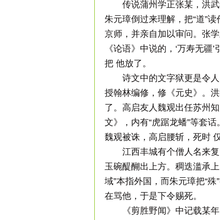
传说蒲州学正张某，洪武
朱元璋倒过来理解，把“道”读
京师，并亲自加以审问。张学
《论语》中说的，‘万寿无疆
把 他放了。
诗文中的文字狱更是令人
授翰林编修，修《元史》。洪
了。高启友人魏观出任苏州知
文》，内有“虎踞龙蟠”等套
魏观被诛，高启腰斩，死时 
江西丰城有个僧人名来复
玉碗醍醐出上方。稠迭滥承上
域”本指外国，而朱元璋把“殊
在骂他，于是下令赐死。
《剪胜野闻》中记载某年