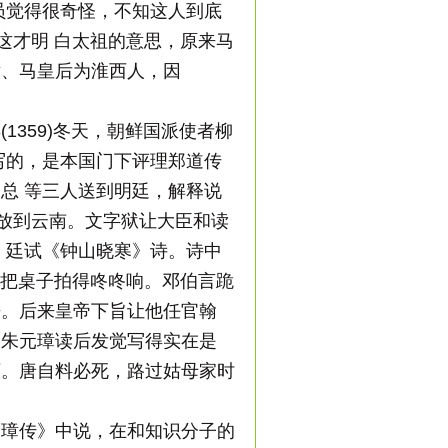
员觉得很奇怪，不知这人到底
这才明 白太祖的意思，原来马
璋、马皇后为淮西人，因
359)冬天，朝鲜国派使者柳
写的，是本国门下评理郑道传
总 等三人送到明廷，解释说
流放到云南。文字狱让大臣和读
，廷试《钟山晓寒》诗。诗中
手把桌子拍得咚咚响。邓伯言跪
来。后来皇帝下旨让他任官翰
，朱元璋读后发觉写得实在是
师。唐自料必死，路过姑母家时
元璋传》中说，在和知识分子的