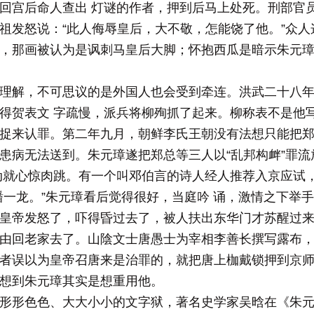
回宫后命人查出 灯谜的作者，押到后马上处死。刑部官
祖发怒说：“此人侮辱皇后，大不敬，怎能饶了他。”众人
，那画被认为是讽刺马皇后大脚；怀抱西瓜是暗示朱元
理解，不可思议的是外国人也会受到牵连。洪武二十八年(1
得贺表文 字疏慢，派兵将柳殉抓了起来。柳称表不是他
捉来认罪。第二年九月，朝鲜李氏王朝没有法想只能把郑
患病无法送到。朱元璋遂把郑总等三人以“乱邦构衅”罪
动就心惊肉跳。有一个叫邓伯言的诗人经人推荐入京应试
蟠一龙。”朱元璋看后觉得很好，当庭吟 诵，激情之下举
皇帝发怒了，吓得昏过去了，被人扶出东华门才苏醒过
由回老家去了。山陰文士唐愚士为宰相李善长撰写露布
者误以为皇帝召唐来是治罪的，就把唐上枷戴锁押到京
想到朱元璋其实是想重用他。
形形色色、大大小小的文字狱，著名史学家吴晗在《朱