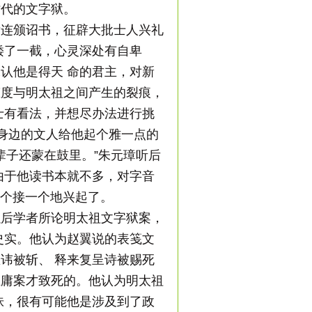
时代的文字狱。
后连颁诏书，征辟大批士人兴礼
矮了一截，心灵深处有自卑
认他是得天 命的君主，对新
态度与明太祖之间产生的裂痕，
士有看法，并想尽办法进行挑
让身边的文人给他起个雅一点的
辈子还蒙在鼓里。”朱元璋听后
由于他读书本就不多，对字音
一个接一个地兴起了。
以后学者所论明太祖文字狱案，
史实。他认为赵翼说的表笺文
讳被斩、 释来复呈诗被赐死
惟庸案才致死的。他认为明太祖
诛，很有可能他是涉及到了政