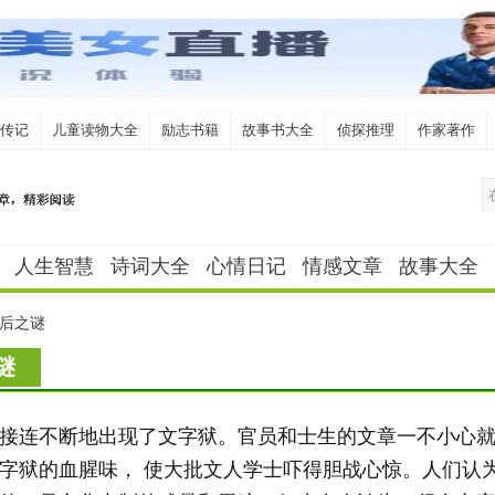
传记
儿童读物大全
励志书籍
故事书大全
侦探推理
作家著作
人生智慧
诗词大全
心情日记
情感文章
故事大全
后之谜
谜
接连不断地出现了文字狱。官员和士生的文章一不小心
字狱的血腥味， 使大批文人学士吓得胆战心惊。人们认