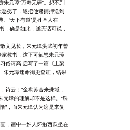
赞朱元璋“万寿无疆”。想不到
人太恶劣了，遂把他逮捕押送到
。‘天下有道’是孔圣人在
查书，确是如此，遂无话可说，
以散文见长，朱元璋洪武初年曾
老家教书，这下可触怒朱元璋
习俗请高 启写了一篇《上梁
心。朱元璋速命御史查证，结果
，诗云：“金盘苏合来殊域，
朱元璋的理解却不是这样。“殊
自惭”，而朱元璋认为这是来复
漫画，画中一妇人怀抱西瓜坐在