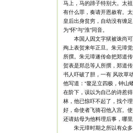
马上，马的蹄子特别大。太祖
有什么罪，奏请开恩赦宥。太
皇后出身贫穷，自幼没有缠足
为“怀”与“淮”同音。
本国人因文字狱被诛尚可
殉上表贺来年正旦。朱元璋觉
所撰。朱元璋遂传命把郑道传
贺表是郑总等人所撰，郑道传
书人吓破了胆，一有 风吹草
他写道：“鳌足立四极，钟山
在阶下，误以为自己的诗惹得
林，他已惊吓不起了，找个理
好，命使者飞骑召他入宫。使
还请姑母为他料理后事，哪里
朱元璋时期之所以有众多