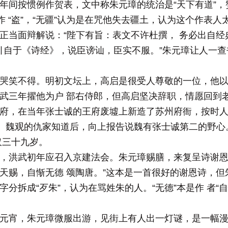
年间按惯例作贺表，文中称朱元璋的统治是“天下有道”，
作 “盗”，“无疆”认为是在咒他失去疆土，认为这个作表
正当面辩解说：“陛下有旨：表文不许杜撰， 务必出自经典
’引自于《诗经》，说臣谤讪，臣实不服。”朱元璋让人一
哭笑不得。明初文坛上，高启是很受人尊敬的一位，他
武三年擢他为户 部右侍郎，但高启坚决辞职，情愿回到
府，在当年张士诚的王府废墟上新造了苏州府衙，按时人
话。魏观的仇家知道后，向上报告说魏有张士诚第二的野
仅三十九岁。
，洪武初年应召入京建法会。朱元璋赐膳，来复呈诗谢恩
天赐，自惭无德 颂陶唐。”这本是一首很好的谢恩诗，但
”字分拆成“歹朱”，认为在骂姓朱的人。“无德”本是作 者“
元宵，朱元璋微服出游，见街上有人出一灯谜，是一幅